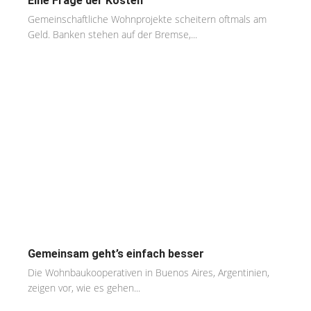
Eine Frage der Kosten
Gemeinschaftliche Wohnprojekte scheitern oftmals am
Geld. Banken stehen auf der Bremse,...
Gemeinsam geht’s einfach besser
Die Wohnbaukooperativen in Buenos Aires, Argentinien,
zeigen vor, wie es gehen...