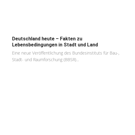
Deutschland heute – Fakten zu
Lebensbedingungen in Stadt und Land
Eine neue Veröffentlichung des Bundesinstituts für Bau-,
Stadt- und Raumforschung (BBSR)...