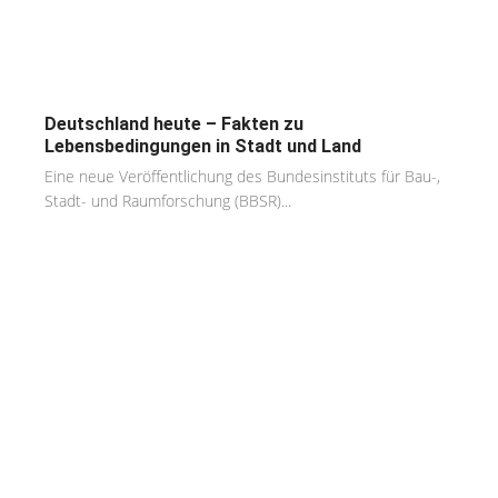
Deutschland heute – Fakten zu
Lebensbedingungen in Stadt und Land
Eine neue Veröffentlichung des Bundesinstituts für Bau-,
Stadt- und Raumforschung (BBSR)...