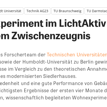
t Universität
Technik AG23
TU Braunschweig
TU Darmsta
eriment im LichtAktiv
em Zwischenzeugnis
res Forscherteam der
Technischen Universitäte
sowie der Humboldt-Universität zu Berlin gewi
sse im Vergleich zu den theoretischen Annah
s modernisierten Siedlerhauses.
edenheit und eine gute Performance von Gebä
wichtigsten Ergebnisse der ersten vier Monate 
n, wissenschaftlich begleiteten Wohnexperim
.