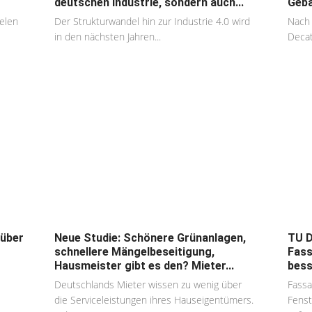
deutschen Industrie, sondern auch...
Gebä
ielen
Der Strukturwandel hin zur Industrie 4.0 wird
Nach 
in den nächsten Jahren...
Decat
 über
Neue Studie: Schönere Grünanlagen,
TU D
schnellere Mängelbeseitigung,
Fass
Hausmeister gibt es den? Mieter...
bess
Deutschlands Mieter wissen zu wenig über
Fass
die Serviceleistungen ihres Hauseigentümers.
Fenst