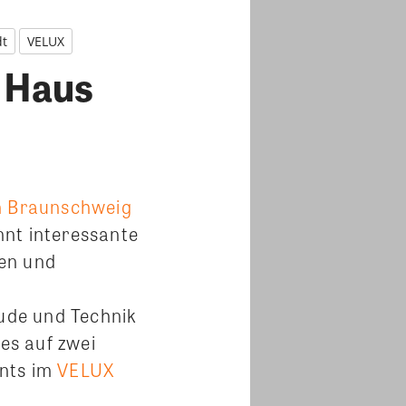
dt
VELUX
 Haus
n Braunschweig
nnt interessante
men und
ude und Technik
des auf zwei
ents im
VELUX