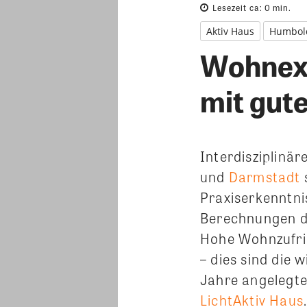
Lesezeit ca:
0
min.
Aktiv Haus
Humbold
Wohnexp
mit gut
Interdisziplinä
und
Darmstadt
Praxiserkenntni
Berechnungen de
Hohe Wohnzufri
– dies sind die 
Jahre angelegte
LichtAktiv Haus