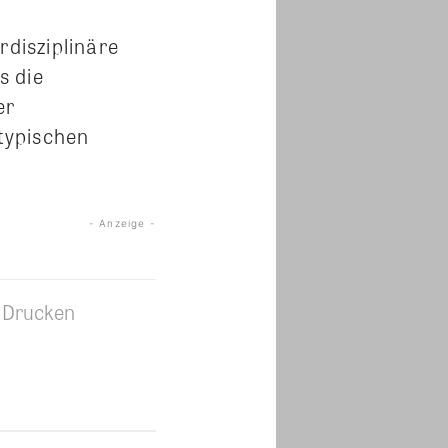
rdisziplinäre
s die
er
typischen
- Anzeige -
Drucken