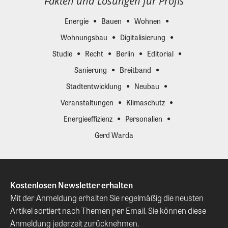
Fakten und Lösungen für Profis
Energie
Bauen
Wohnen
Wohnungsbau
Digitalisierung
Studie
Recht
Berlin
Editorial
Sanierung
Breitband
Stadtentwicklung
Neubau
Veranstaltungen
Klimaschutz
Energieeffizienz
Personalien
Gerd Warda
Kostenlosen Newsletter erhalten
Mit der Anmeldung erhalten Sie regelmäßig die neusten
Artikel sortiert nach Themen per Email. Sie können diese
Anmeldung jederzeit zurücknehmen.