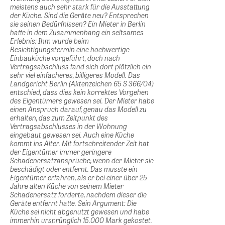
meistens auch sehr stark für die Ausstattung
der Küche. Sind die Geräte neu? Entsprechen
sie seinen Bedürfnissen? Ein Mieter in Berlin
hatte in dem Zusammenhang ein seltsames
Erlebnis: Ihm wurde beim
Besichtigungstermin eine hochwertige
Einbauküche vorgeführt, doch nach
Vertragsabschluss fand sich dort plötzlich ein
sehr viel einfacheres, billigeres Modell. Das
Landgericht Berlin (Aktenzeichen 65 S 366/04)
entschied, dass dies kein korrektes Vorgehen
des Eigentümers gewesen sei. Der Mieter habe
einen Anspruch darauf, genau das Modell zu
erhalten, das zum Zeitpunkt des
Vertragsabschlusses in der Wohnung
eingebaut gewesen sei. Auch eine Küche
kommt ins Alter. Mit fortschreitender Zeit hat
der Eigentümer immer geringere
Schadenersatzansprüche, wenn der Mieter sie
beschädigt oder entfernt. Das musste ein
Eigentümer erfahren, als er bei einer über 25
Jahre alten Küche von seinem Mieter
Schadenersatz forderte, nachdem dieser die
Geräte entfernt hatte. Sein Argument: Die
Küche sei nicht abgenutzt gewesen und habe
immerhin ursprünglich 15.000 Mark gekostet.