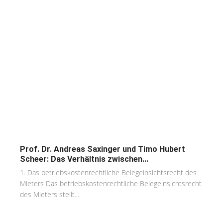
Prof. Dr. Andreas Saxinger und Timo Hubert
Scheer: Das Verhältnis zwischen...
1. Das betriebskostenrechtliche Belegeinsichtsrecht des
Mieters Das betriebskostenrechtliche Belegeinsichtsrecht
des Mieters stellt...