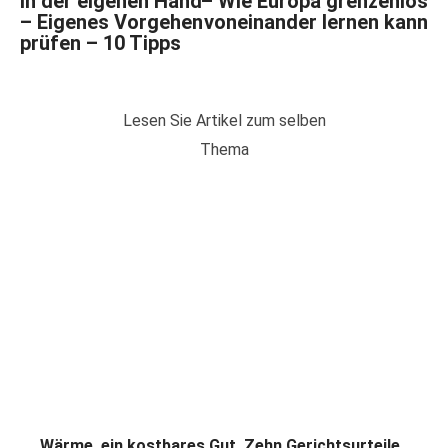
in der eigenen Hand
– Wie Europa grenzenlos
– Eigenes Vorgehen
voneinander lernen kann
prüfen – 10 Tipps
Lesen Sie Artikel zum selben
Thema
Wärme, ein kostbares Gut. Zehn Gerichtsurteile