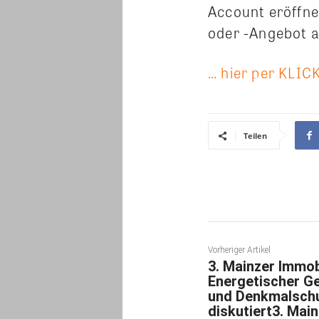
Account eröffne
oder -Angebot a
… hier per KLIC
Teilen
Vorheriger Artikel
3. Mainzer Immobi
Energetischer G
und Denkmalschu
diskutiert3. Mai