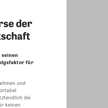
rse der
schaft
 seinen
lgsfaktor für
rnehmen und
ortabel
tztendlich die
ür keinen