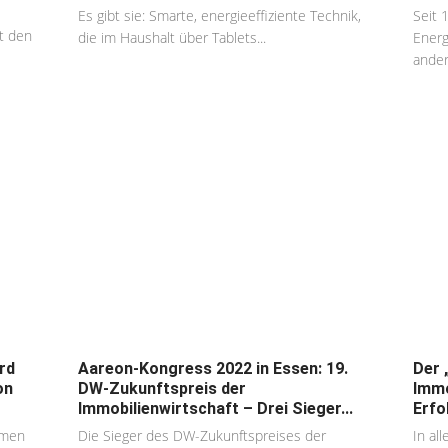
Es gibt sie: Smarte, energieeffiziente Technik,
Seit 
t den
die im Haushalt über Tablets...
Energ
ander
rd
Aareon-Kongress 2022 in Essen: 19.
Der 
on
DW-Zukunftspreis der
Immo
Immobilienwirtschaft – Drei Sieger...
Erfo
amen
Die Sieger des DW-Zukunftspreises der
In al