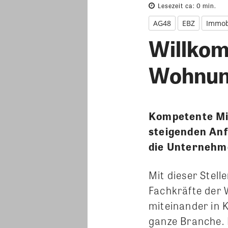
Lesezeit ca:
0
min.
AG48
EBZ
Immobi
Willkom
Wohnung
Kompetente Mit
steigenden Anf
die Unternehm
Mit dieser Stel
Fachkräfte der 
miteinander in K
ganze Branche.