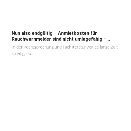
Nun also endgültig – Anmietkosten für
Rauchwarnmelder sind nicht umlagefähig –...
In der Rechtsprechung und Fachliteratur war es lange Zeit
streitig, ob...