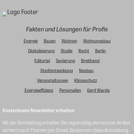
Fakten und Lösungen für Profis
Energie
Bauen
Wohnen
Wohnungsbau
Digitalisierung
Studie
Recht
Berlin
Editorial
Sanierung
Breitband
Stadtentwicklung
Neubau
Veranstaltungen
Klimaschutz
Energieeffizienz
Personalien
Gerd Warda
Kostenlosen Newsletter erhalten
Mit der Anmeldung erhalten Sie regelmäßig die neusten Artikel
sortiert nach Themen per Email. Sie können diese Anmeldung