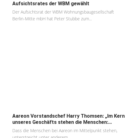
Aufsichtsrates der WBM gewählt
Der Aufsichtsrat der WBM Wohnungsbaugesellschaft
Berlin-Mitte mbH hat Peter Stubbe zum...
Aareon Vorstandschef Harry Thomsen: „Im Kern
unseres Geschäfts stehen die Menschen:...
Dass die Menschen bei Aareon im Mittelpunkt stehen,
unterstreicht unter anderem...