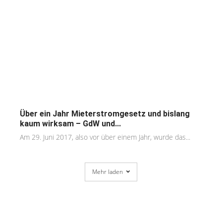
Über ein Jahr Mieterstromgesetz und bislang
kaum wirksam – GdW und...
Am 29. Juni 2017, also vor über einem Jahr, wurde das...
Mehr laden