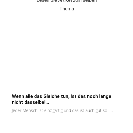
Lesen Sie Artikel zum selben
Thema
Wenn alle das Gleiche tun, ist das noch lange
nicht dasselbe!...
Jeder Mensch ist einzigartig und das ist auch gut so –...