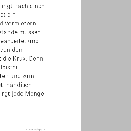
lingt nach einer
st ein
nd Vermietern
stände müssen
earbeitet und
e von dem
 die Krux. Denn
leister
aten und zum
st, händisch
birgt jede Menge
- Anzeige -