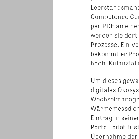
Leerstandsmanag
Competence Cen
per PDF an eine
werden sie dort
Prozesse. Ein Ve
bekommt er Prob
hoch, Kulanzfäl
Um dieses gewal
digitales Ökos
Wechselmanagem
Wärmemessdiens
Eintrag in sein
Portal leitet fr
Übernahme der 