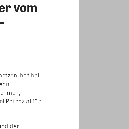
ter vom
–
etzen, hat bei
reon
nehmen,
 Potenzial für
und der