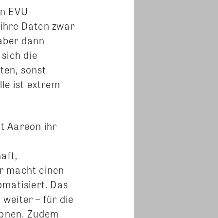
in EVU
ihre Daten zwar
aber dann
sich die
ten, sonst
le ist extrem
t Aareon ihr
aft,
r macht einen
omatisiert. Das
weiter – für die
ionen. Zudem