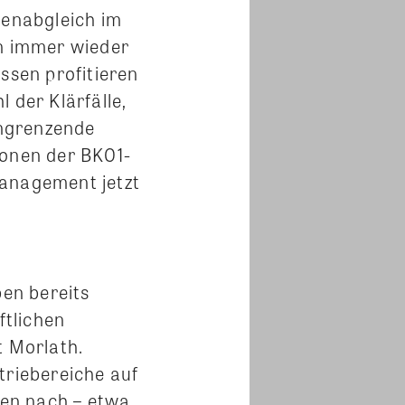
enabgleich im
n immer wieder
ssen profitieren
l der Klärfälle,
angrenzende
ionen der BK01-
management jetzt
ben bereits
ftlichen
t Morlath.
triebereiche auf
gen nach – etwa