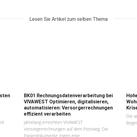
Lesen Sie Artikel zum selben Thema
osten
BK01 Rechnungsdatenverarbeitung bei
Hohe
VIVAWEST Optimieren, digitalisieren,
Wohn
automatisieren: Versorgerrechnungen
Kris
effizient verarbeiten
Die a
nd
Jahrelang erreichten VIVAWEST
Beginn
Versorgerrechnungen auf dem Postweg. Die
Papierdokumente zogen eine...