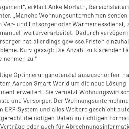
ement“, erklärt Anke Morlath, Bereichsleiter
ter. „Manche Wohnungsunternehmen senden 
n Ver- und Entsorger oder Wärmemessdienst, 
 manuell weiterverarbeitet. Dadurch verzögern 
rsorger hat allerdings gewisse Fristen einzuhal
leme. Kurz gesagt: Die Anzahl zu klärender Fäl
le nehmen zu.“
tige Optimierungspotenzial auszuschöpfen, ha
ystem Aareon Smart World um die neue Lösung
ent erweitert. Sie vernetzt Wohnungswirtsch
te und Versorger. Der Wohnungsunternehme
em ERP-System und alles Weitere geschieht aut
istgerecht die nötigen Daten im richtigen Format 
Verträge oder auch für Abrechnungsinformat