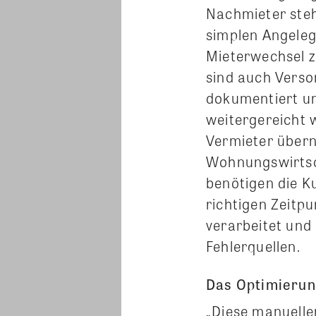
Nachmieter steh
simplen Angelege
Mieterwechsel z
sind auch Verso
dokumentiert u
weitergereicht 
Vermieter über
Wohnungswirtsc
benötigen die 
richtigen Zeitp
verarbeitet und 
Fehlerquellen.
Das Optimierun
„Diese manuelle