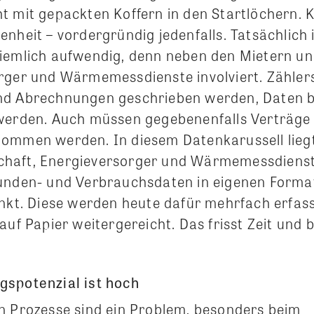
t mit gepackten Koffern in den Startlöchern. K
nheit – vordergründig jedenfalls. Tatsächlich i
iemlich aufwendig, denn neben den Mietern u
rger und Wärmemessdienste involviert. Zähler
nd Abrechnungen geschrieben werden, Daten b
werden. Auch müssen gegebenenfalls Verträg
nommen werden. In diesem Datenkarussell liegt
haft, Energieversorger und Wärmemessdienst
Kunden- und Verbrauchsdaten in eigenen Form
unkt. Diese werden heute dafür mehrfach erfas
auf Papier weitergereicht. Das frisst Zeit und 
gspotenzial ist hoch
n Prozesse sind ein Problem, besonders beim