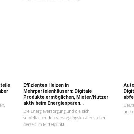
teile
Effizientes Heizen in
Auto
aber
Mehrparteienhäusern: Digitale
Digi
Produkte ermöglichen, Mieter/Nutzer
abfe
aktiv beim Energiesparen...
en,
Deuts
Die Energieversorgung und die sich
und de
vervielfachenden Versorgungskosten stehen
derzeit im Mittelpunkt...