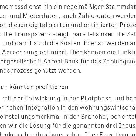
rmemessdienst hin ein regelmäßiger Stammdat
s- und Mieterdaten, auch Zählerdaten werde
n diesen digitalisierten und optimierten Proze
: Die Transparenz steigt, parallel sinken die Zah
d und damit auch die Kosten. Ebenso werden 
e Abrechnung optimiert. Hier können die Funkt
tergesellschaft Aareal Bank für das Zahlungs
ndsprozess genutzt werden.
en könnten profitieren
t mit der Entwicklung in der Pilotphase und ha
r hohen Integration in den wohnungswirtscha
leinstellungsmerkmal in der Branche“, berichte
n wir die Lösung für die genannten drei Indus
denken aber durchaus schon über Erweiterun