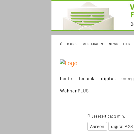
ÜBER UNS
MEDIADATEN
NEWSLETTER
heute.
technik.
digital.
energ
WohnenPLUS
Lesezeit ca:
2
min.
Aareon
digital AG3