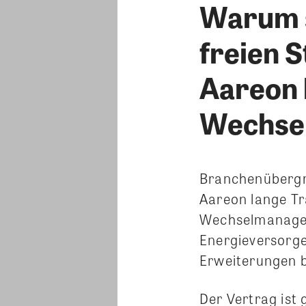
Warum s
freien 
Aareon h
Wechse
Branchenübergr
Aareon lange Tra
Wechselmanagem
Energieversorge
Erweiterungen b
Der Vertrag ist