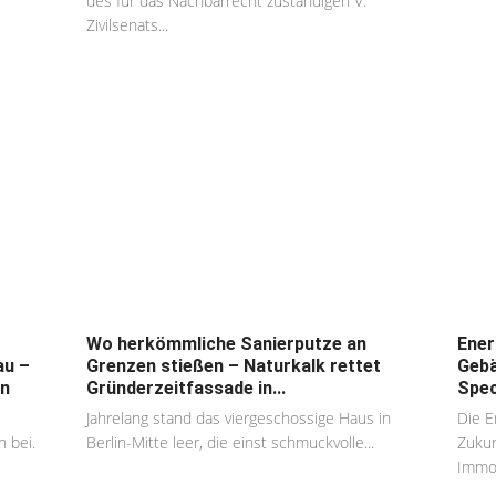
des für das Nachbarrecht zuständigen V.
Zivilsenats...
Wo herkömmliche Sanierputze an
Ener
au –
Grenzen stießen – Naturkalk rettet
Gebä
en
Gründerzeitfassade in...
Spec
Jahrelang stand das viergeschossige Haus in
Die E
 bei.
Berlin-Mitte leer, die einst schmuckvolle...
Zukun
Immob