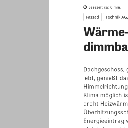
Lesezeit ca:
0
min.
Fassad
Technik AG
Wärme- 
dimmba
Dachgeschoss, g
lebt, genießt da
Himmelrichtunge
Klima möglich i
droht Heizwärm
Überhitzungssch
Energieeintrag 