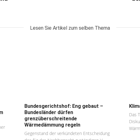
Lesen Sie Artikel zum selben Thema
Bundesgerichtshof: Eng gebaut –
Klim
um
Bundesländer dürfen
Das 
grenzüberschreitende
Disku
Wärmedämmung regeln
ner
Wärm
Gegenstand der verkündeten Entscheidung