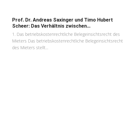
Prof. Dr. Andreas Saxinger und Timo Hubert
Scheer: Das Verhältnis zwischen...
1. Das betriebskostenrechtliche Belegeinsichtsrecht des
Mieters Das betriebskostenrechtliche Belegeinsichtsrecht
des Mieters stellt...