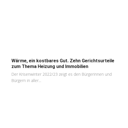
Wärme, ein kostbares Gut. Zehn Gerichtsurteile
zum Thema Heizung und Immobilien
Der Krisenwinter 2022/23 zeigt es den Bürgerinnen und
Bürgern in aller...