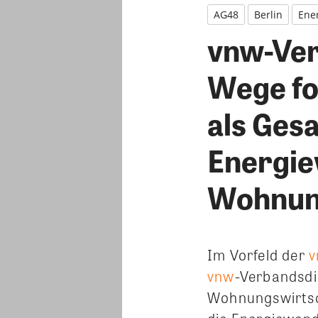
AG48
Berlin
Ene
vnw-Ver
Wege fo
als Ges
Energie
Wohnun
Im Vorfeld der
v
vnw
-Verbandsdi
Wohnungswirtsc