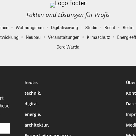
Fakten und Lösungen für Profis
hnen
Wohnungsbau
Digitalisierung
Studie
Recht
Berlin
twicklung
Neubau
Veranstaltungen
Klimaschutz
Energieeff
Gerd Warda
heute.
Über
technik.
Kont
rt
digital.
Date
diese
.
energie.
Imp
architektur.
Medi
Forum Leitungswasser
Wohn