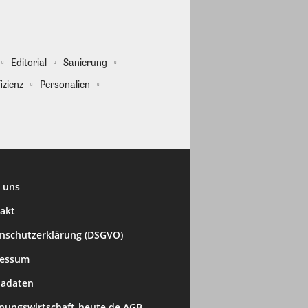
Editorial
Sanierung
izienz
Personalien
 uns
akt
nschutzerklärung (DSGVO)
ressum
adaten
ungswirtschaft-heute.de AGB