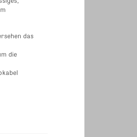
ssiges,
em
bersehen das
um die
okabel