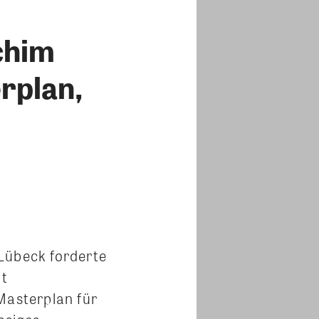
chim
rplan,
Lübeck forderte
it
asterplan für