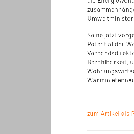
die Energiewende
zusammenhänge
Umweltminister 
Seine jetzt vor
Potential der W
Verbandsdirekto
Bezahlbarkeit, 
Wohnungswirtsc
Warmmietenneut
zum Artikel als 