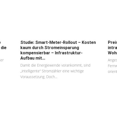
e
Studie: Smart-Meter-Rollout – Kosten
Prei
 die
kaum durch Stromeinsparung
intr
kompensierbar – Infrastruktur-
Wohn
Aufbau mit...
ter
Anges
Damit die Energiewende vorankommt, sind
Fern
„intelligente“ Stromzähler eine wichtige
orien
Voraussetzung. Doch...