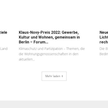
iele
Klaus-Novy-Preis 2022: Gewerbe,
Neue
Kultur und Wohnen, gemeinsam in
Lich
Berlin – Forum...
rech
 Land
Klimaschutz und Partizipation – Themen, die
Die B
die Wohnungsgenossenschaften in den
Bedin
aktuellen...
Mehr laden