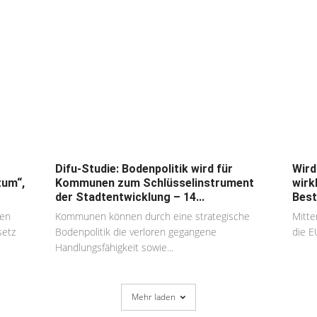
Difu-Studie: Bodenpolitik wird für
Wird
tum“,
Kommunen zum Schlüsselinstrument
wirk
der Stadtentwicklung – 14...
Best
nen
Kommunen können durch eine strategische
Mitte
setz
Bodenpolitik die verloren gegangene
die E
Handlungsfähigkeit sowie...
Mehr laden