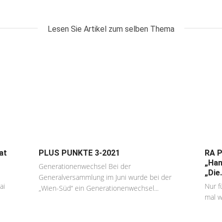
Lesen Sie Artikel zum selben Thema
at
PLUS PUNKTE 3-2021
RA P
„Han
Generationenwechsel Bei der
„Die.
Generalversammlung im Juni wurde bei der
ai
Nur f
„Wien-Süd“ ein Generationenwechsel...
mal w