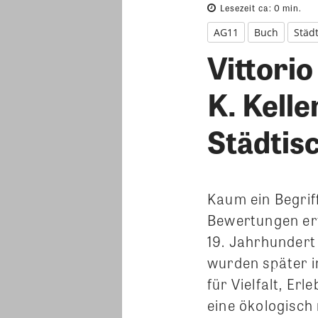
Lesezeit ca:
0
min.
AG11
Buch
Städ
Vittori
K. Kelle
Städtis
Kaum ein Begriff
Bewertungen erf
19. Jahrhundert
wurden später in
für Vielfalt, Erl
eine ökologisch