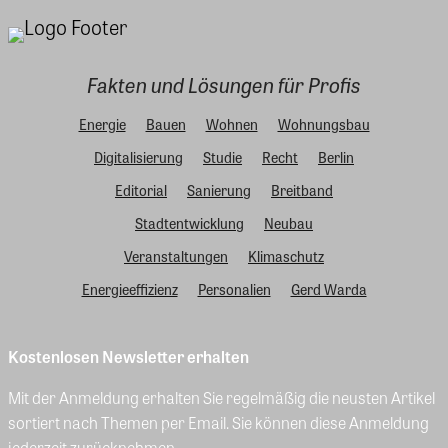
Fakten und Lösungen für Profis
Energie
Bauen
Wohnen
Wohnungsbau
Digitalisierung
Studie
Recht
Berlin
Editorial
Sanierung
Breitband
Stadtentwicklung
Neubau
Veranstaltungen
Klimaschutz
Energieeffizienz
Personalien
Gerd Warda
Kostenlosen Newsletter erhalten
Mit der Anmeldung erhalten Sie regelmäßig die neusten Artikel
sortiert nach Themen per Email. Sie können diese Anmeldung
jederzeit zurücknehmen.