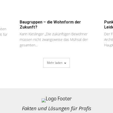
Baugruppen – die Wohnform der
Punk
Zukunft?
Leid
kten
Karin Kieslinger „Die zukünftigen Bewohner
Der F
t für
müssen nicht zwangsweise das Mühsal der
Archi
gesamten...
Haupts
Mehr laden
Fakten und Lösungen für Profis