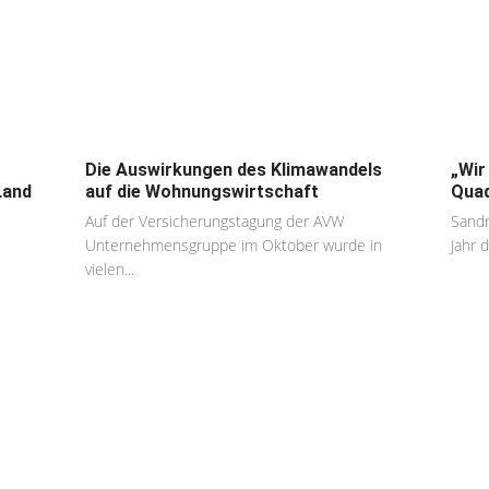
Die Auswirkungen des Klimawandels
„Wir
Land
auf die Wohnungswirtschaft
Qua
Auf der Versicherungstagung der AVW
Sandr
Unternehmensgruppe im Oktober wurde in
Jahr d
vielen...