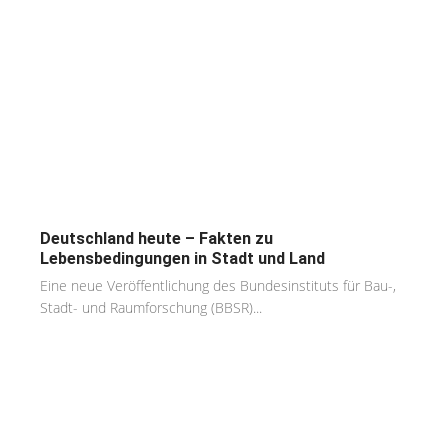
Deutschland heute – Fakten zu
Lebensbedingungen in Stadt und Land
Eine neue Veröffentlichung des Bundesinstituts für Bau-,
Stadt- und Raumforschung (BBSR)...