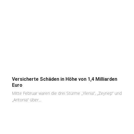
Versicherte Schäden in Höhe von 1,4 Milliarden
Euro
Mitte Februar waren die drei Stürme „Ylenia“, „Zeynep“ und
„Antonia“ über...