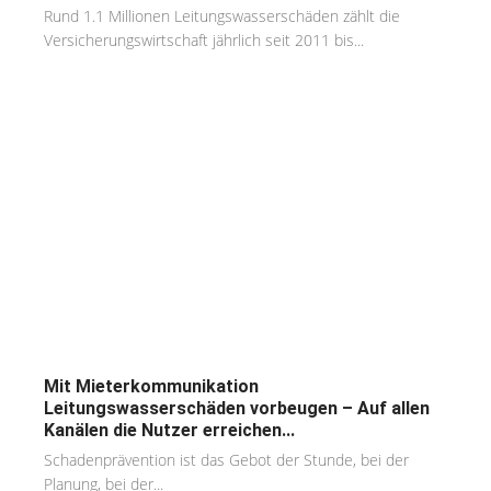
Rund 1.1 Millionen Leitungswasserschäden zählt die
Versicherungswirtschaft jährlich seit 2011 bis...
Mit Mieterkommunikation
Leitungswasserschäden vorbeugen – Auf allen
Kanälen die Nutzer erreichen...
Schadenprävention ist das Gebot der Stunde, bei der
Planung, bei der...