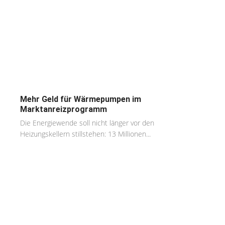
Mehr Geld für Wärmepumpen im
Marktanreizprogramm
Die Energiewende soll nicht länger vor den
Heizungskellern stillstehen: 13 Millionen...