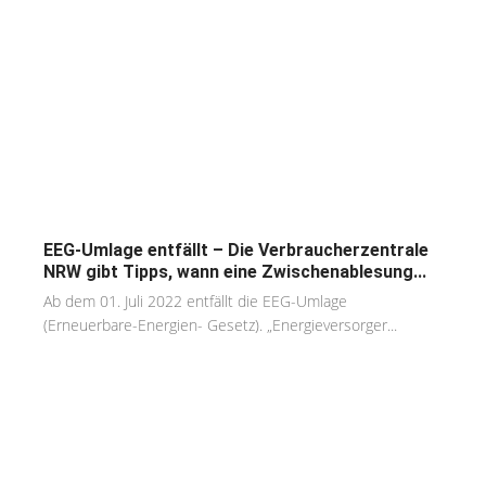
EEG-Umlage entfällt – Die Verbraucherzentrale
NRW gibt Tipps, wann eine Zwischenablesung...
Ab dem 01. Juli 2022 entfällt die EEG-Umlage
(Erneuerbare-Energien- Gesetz). „Energieversorger...