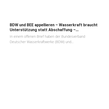
BDW und BEE appellieren – Wasserkraft braucht
Unterstützung statt Abschaffung –...
In einem offenen Brief haben der Bundesverband
Deutscher Wasserkraftwerke (BDW) und...