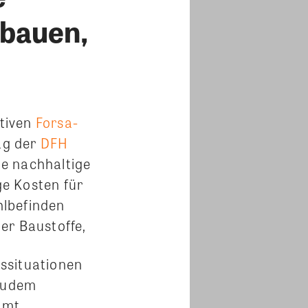
 bauen,
tiven
Forsa-
ag der
DFH
e nachhaltige
ge Kosten für
hlbefinden
er Baustoffe,
ssituationen
 zudem
amt