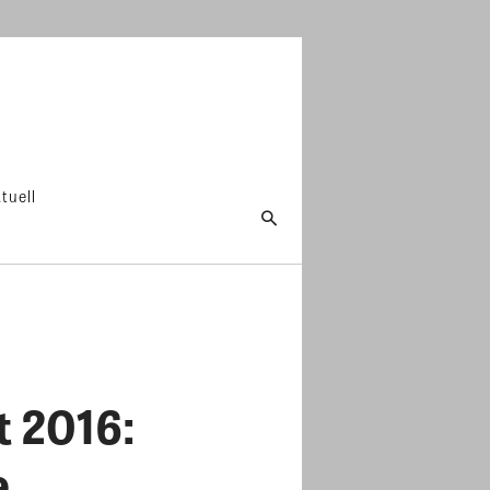
tuell
 2016:
e