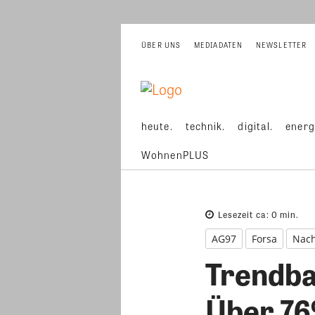
ÜBER UNS
MEDIADATEN
NEWSLETTER
heute.
technik.
digital.
energ
WohnenPLUS
Lesezeit ca:
0
min.
AG97
Forsa
Nach
Trendba
Über 76