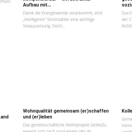
t muss
Aufbau mit...
sozi
Damit die Energiewende vorankommt, sind
Durch
„intelligente“ Stromzähler eine wichtige
der C
Voraussetzung. Doch...
Richtli
Wohnqualität gemeinsam (er)schaffen
Koll
Land
und (er)leben
Gemei
Das gemeinschaftliche Wohnprojekt GeWoZu
Vorma
erweist sich nach rund einem Jahr als...
werde