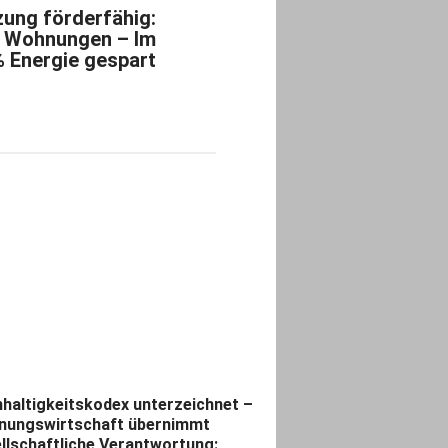
zung förderfähig:
. Wohnungen – Im
% Energie gespart
haltigkeitskodex unterzeichnet –
ungswirtschaft übernimmt
llschaftliche Verantwortung: