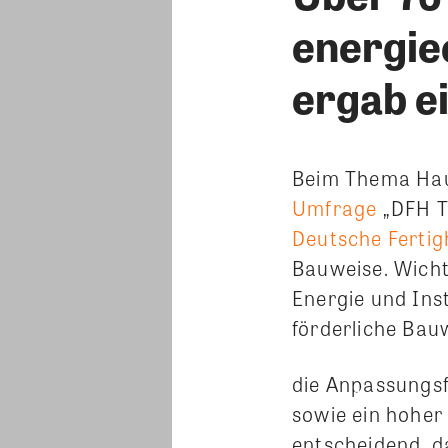
energiee
ergab e
Beim Thema Hau
Umfrage
„DFH T
Deutsche Fertig
Bauweise. Wichti
Energie und Ins
förderliche Bau
die Anpassungsf
sowie ein hoher
entscheidend, d