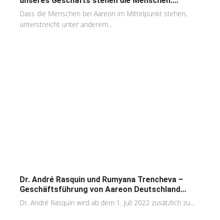
unseres Geschäfts stehen die Menschen:...
Dass die Menschen bei Aareon im Mittelpunkt stehen,
unterstreicht unter anderem...
Dr. André Rasquin und Rumyana Trencheva –
Geschäftsführung von Aareon Deutschland...
Dr. André Rasquin wird ab dem 1. Juli 2022 zusätzlich zu...