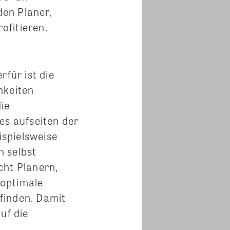
en Planer,
ofitieren.
für ist die
hkeiten
die
es aufseiten der
spielsweise
n selbst
cht Planern,
 optimale
finden. Damit
uf die