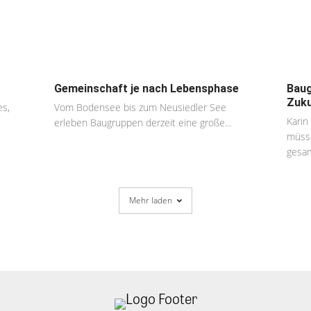
Gemeinschaft je nach Lebensphase
Baug
Zuku
es,
Vom Bodensee bis zum Neusiedler See
Karin
erleben Baugruppen derzeit eine große...
müsse
gesam
Mehr laden