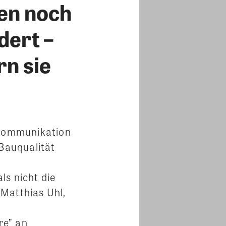
en noch
dert –
rn sie
 Kommunikation
 Bauqualität
ls nicht die
 Matthias Uhl,
re” an