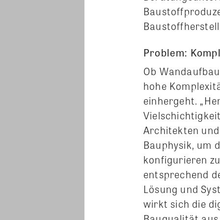
Baustoffproduze
Baustoffherstel
Problem: Kompl
Ob Wandaufbau, 
hohe Komplexitä
einhergeht. „Her
Vielschichtigke
Architekten und
Bauphysik, um d
konfigurieren z
entsprechend de
Lösung und Syst
wirkt sich die d
Bauqualität aus