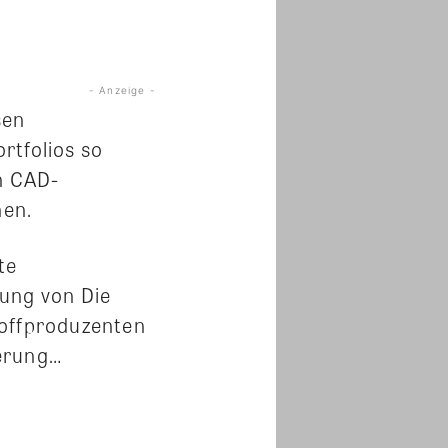
- Anzeige -
sen
rtfolios so
n CAD-
nen.
te
ung von Die
toffproduzenten
ierung…