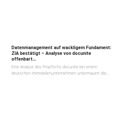
Datenmanagement auf wackligem Fundament:
ZIA bestätigt – Analyse von docunite
offenbart...
Eine Analyse des PropTechs docunite bei einem
deutschen Immobilienunternehmen untermauert die...