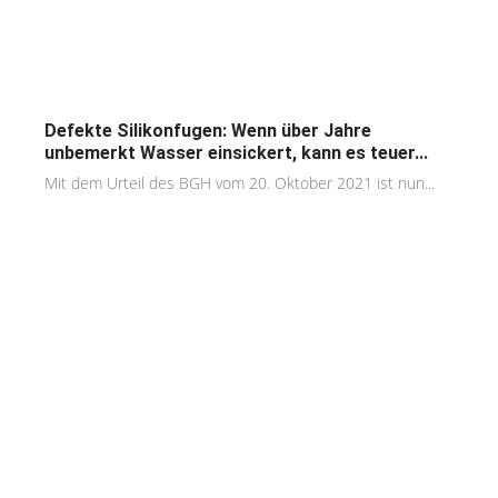
Defekte Silikonfugen: Wenn über Jahre
unbemerkt Wasser einsickert, kann es teuer...
Mit dem Urteil des BGH vom 20. Oktober 2021 ist nun...