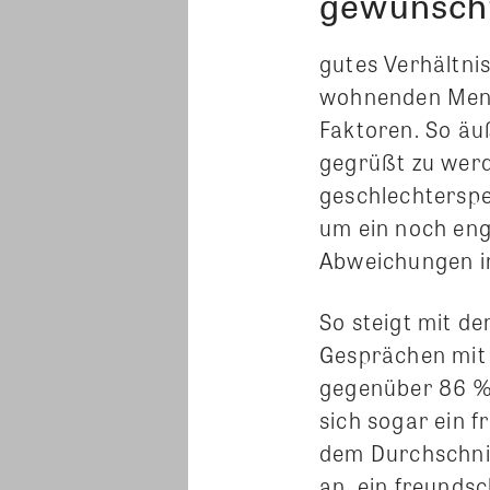
gewünsch
gutes Verhältni
wohnenden Mens
Faktoren. So äu
gegrüßt zu werd
geschlechterspe
um ein noch eng
Abweichungen i
So steigt mit d
Gesprächen mit 
gegenüber 86 % 
sich sogar ein 
dem Durchschnit
an, ein freundsc