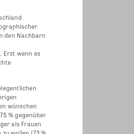
tschland
ographischer
on den Nachbarn
. Erst wenn es
chte
elegentlichen
hrigen
oren wünschen
 (75 % gegenüber
ger als Frauen
 zu wollen (73 %