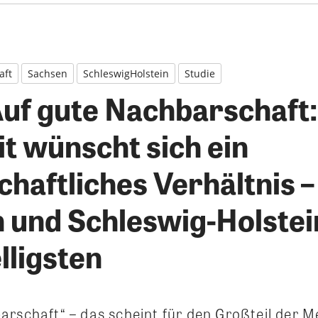
aft
Sachsen
SchleswigHolstein
Studie
Auf gute Nachbarschaft:
t wünscht sich ein
haftliches Verhältnis –
 und Schleswig-Holstei
lligsten
arschaft“ – das scheint für den Großteil der 