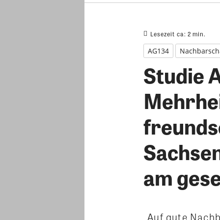
Lesezeit ca:
2
min.
AG134
Nachbarsch
Studie 
Mehrhei
freundsc
Sachsen
am gese
„Auf gute Nachb