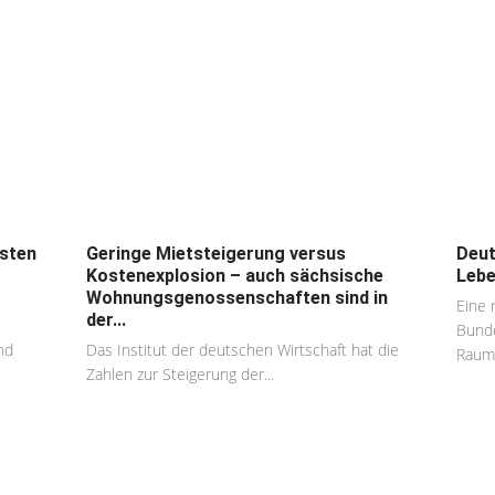
osten
Geringe Mietsteigerung versus
Deut
Kostenexplosion – auch sächsische
Lebe
Wohnungsgenossenschaften sind in
Eine 
der...
Bunde
nd
Das Institut der deutschen Wirtschaft hat die
Raumf
Zahlen zur Steigerung der...