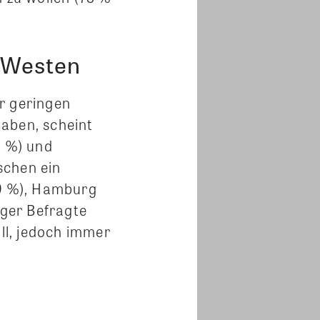
m Westen
r geringen
aben, scheint
9 %) und
schen ein
59 %), Hamburg
ger Befragte
ll, jedoch immer