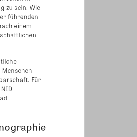
g zu sein. Wie
der führenden
nach einem
lschaftlichen
tliche
en Menschen
arschaft. Für
EMNID
rad
emographie