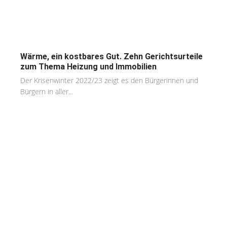
Wärme, ein kostbares Gut. Zehn Gerichtsurteile
zum Thema Heizung und Immobilien
Der Krisenwinter 2022/23 zeigt es den Bürgerinnen und
Bürgern in aller...