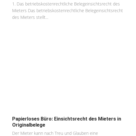
1. Das betriebskostenrechtliche Belegeinsichtsrecht des
Mieters Das betriebskostenrechtliche Belegeinsichtsrecht
des Mieters stellt...
Papierloses Büro: Einsichtsrecht des Mieters in
Originalbelege
Der Mieter kann nach Treu und Glauben eine