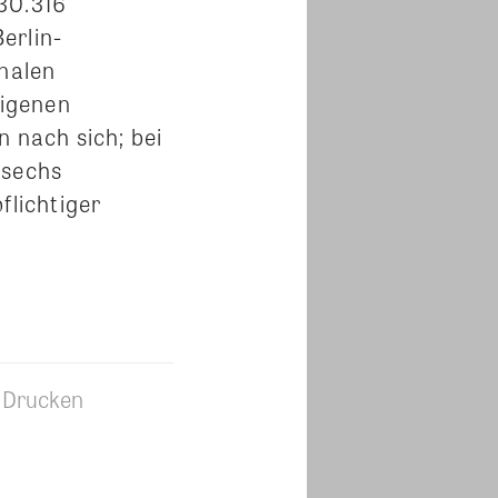
30.316
Berlin-
onalen
eigenen
n nach sich; bei
 sechs
flichtiger
Drucken