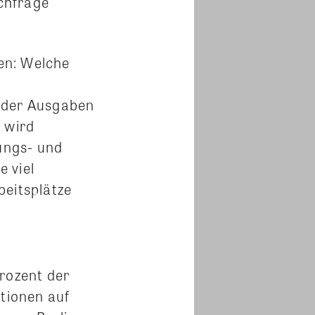
chfrage
en: Welche
l der Ausgaben
 wird
ungs- und
 viel
beitsplätze
Prozent der
itionen auf