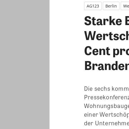
AG123
Berlin
We
Starke 
Wertsch
Cent pro
Brande
Die sechs komm
Pressekonferenz
Wohnungsbaugesel
einer Wertschöp
der Unternehmen