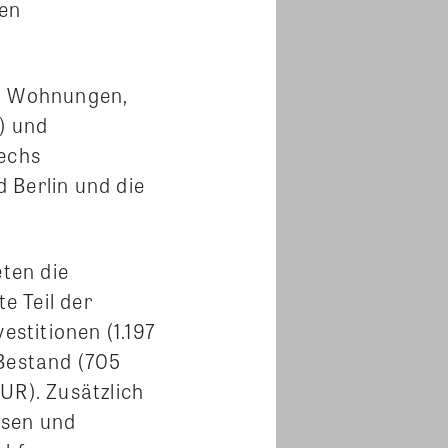
nen
0 Wohnungen,
) und
sechs
 Berlin und die
ten die
e Teil der
estitionen (1.197
 Bestand (705
UR). Zusätzlich
nsen und