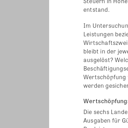
Steuern in Höhe
entstand.
Im Untersuchung
Leistungen bez
Wirtschaftszwei
bleibt in der j
ausgelöst? Wel
Beschäftigungse
Wertschöpfung w
werden gesiche
Wertschöpfung
Die sechs Lande
Ausgaben für Gü