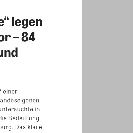
e“ legen
r – 84
 und
 einer
landeseigenen
untersuchte in
die Bedeutung
burg. Das klare