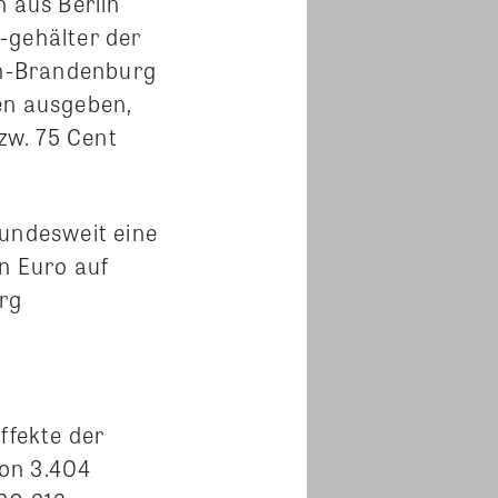
n aus Berlin
-gehälter der
lin-Brandenburg
en ausgeben,
bzw. 75 Cent
bundesweit eine
en Euro auf
urg
ffekte der
von 3.404