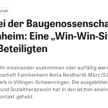
chaft
bei der Baugenossenscha
nheim: Eine „Win-Win-Si
 Beteiligten
ht miteinander auskommen oder auffällig werd
schaft Familienheim Anita Neidhardt-März (5
rk in Villingen-Schwenningen.
Die ausgebildet
 und Sozialtherapeutin hat in den letzten einei
Kontakt gehabt.