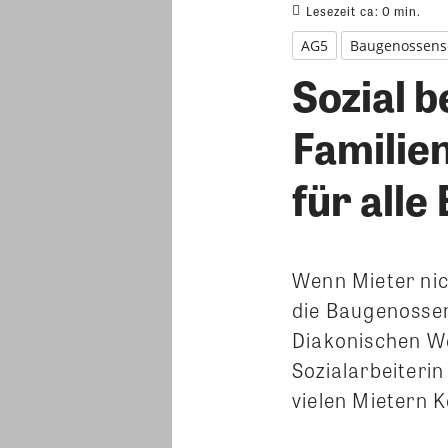
Lesezeit ca:
0
min.
AG5
Baugenossens
Sozial 
Familie
für alle
Wenn Mieter nic
die Baugenossen
Diakonischen We
Sozialarbeiterin
vielen Mietern 