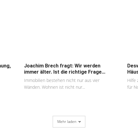
nung,
Joachim Brech fragt: Wir werden
Desw
immer älter. Ist die richtige Frage...
Häus
Immobilien bestehen nicht nur aus vier
Hilfe
Wänden. Wohnen ist nicht nur...
für N
Mehr laden