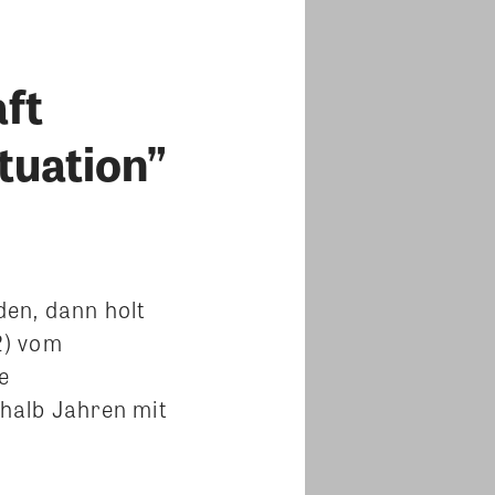
ft
tuation”
en, dann holt
2) vom
e
nhalb Jahren mit