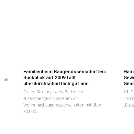
Familienheim Baugenossenschaften:
Hamb
Rückblick auf 2009 fällt
Gewe
n mit
überdurchschnittlich gut aus
Geno
Die im Siedlungswerk Baden e.V.
24. F
zusammengeschlossenen 24
Hamb
Wohnungsbaugenossenschaften mit über
„Baug
30.000...