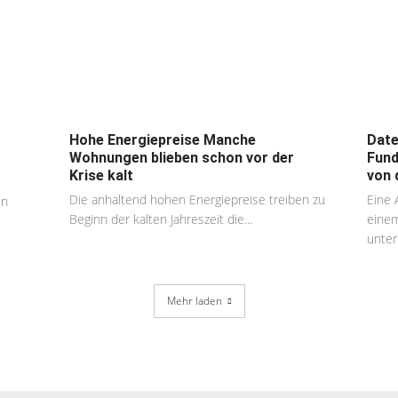
Hohe Energiepreise Manche
Dat
Wohnungen blieben schon vor der
Fund
Krise kalt
von 
Die anhaltend hohen Energiepreise treiben zu
Eine 
en
Beginn der kalten Jahreszeit die...
eine
unter
Mehr laden