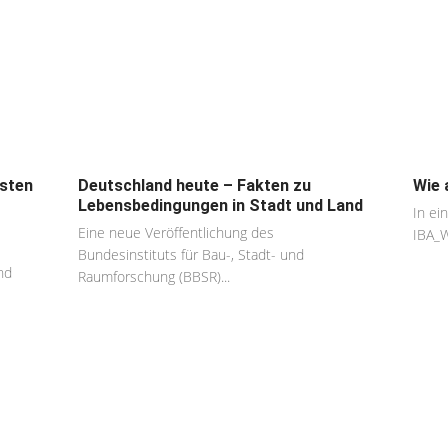
osten
Deutschland heute – Fakten zu
Wie 
Lebensbedingungen in Stadt und Land
In ei
Eine neue Veröffentlichung des
IBA_W
Bundesinstituts für Bau-, Stadt- und
nd
Raumforschung (BBSR)...