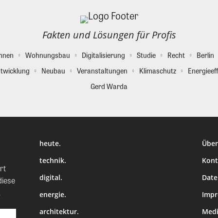
Fakten und Lösungen für Profis
hnen
Wohnungsbau
Digitalisierung
Studie
Recht
Berlin
twicklung
Neubau
Veranstaltungen
Klimaschutz
Energieeff
Gerd Warda
heute.
Über
technik.
Kont
rt
digital.
Date
diese
.
energie.
Imp
architektur.
Medi