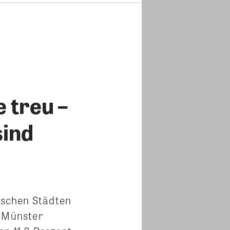
 treu –
sind
tschen Städten
n Münster