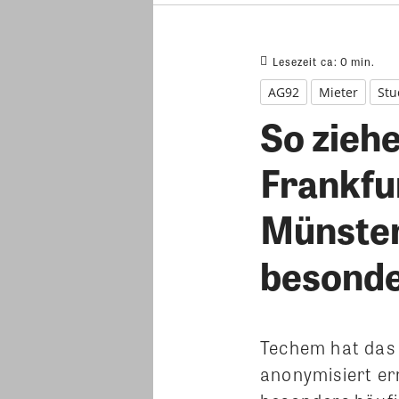
Lesezeit ca:
0
min.
AG92
Mieter
Stu
So zieh
Frankfu
Münster
besonde
Techem hat das
anonymisiert er