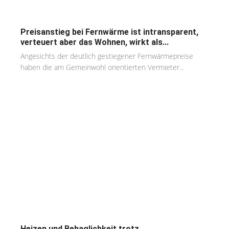
Preisanstieg bei Fernwärme ist intransparent,
verteuert aber das Wohnen, wirkt als...
Angesichts der deutlich gestiegener Fernwärmepreise
haben die am Gemeinwohl orientierten Vermieter...
Heizen und Behaglichkeit trotz