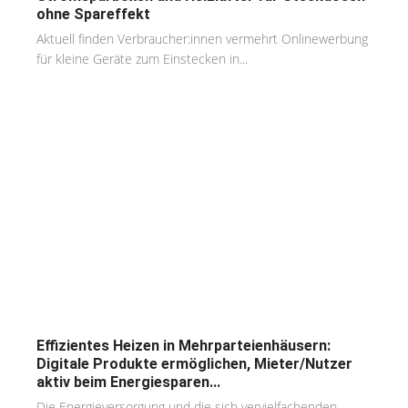
ohne Spareffekt
Aktuell finden Verbraucher:innen vermehrt Onlinewerbung
für kleine Geräte zum Einstecken in...
Effizientes Heizen in Mehrparteienhäusern:
Digitale Produkte ermöglichen, Mieter/Nutzer
aktiv beim Energiesparen...
Die Energieversorgung und die sich vervielfachenden