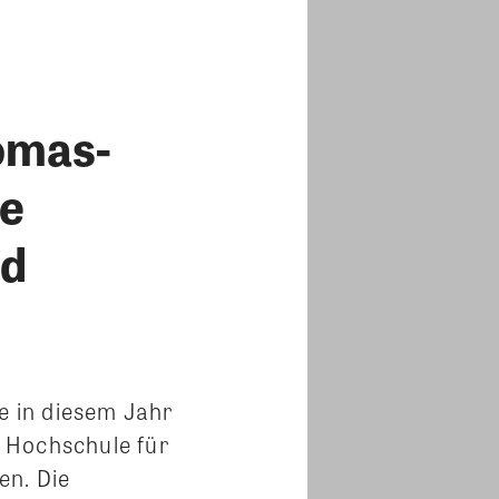
omas-
le
nd
 in diesem Jahr
 Hochschule für
hen.
Die