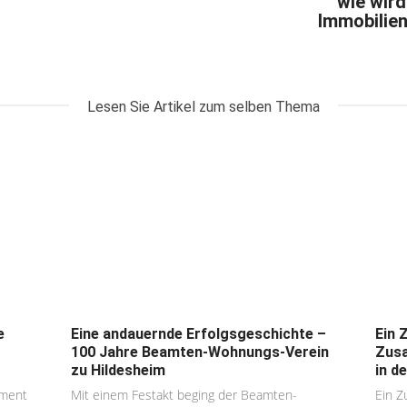
wie wir
Immobilien
Lesen Sie Artikel zum selben Thema
e
Eine andauernde Erfolgsgeschichte –
Ein 
100 Jahre Beamten-Wohnungs-Verein
Zusa
zu Hildesheim
in de
ement
Mit einem Festakt beging der Beamten-
Ein Z