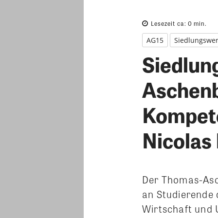
Lesezeit ca:
0
min.
AG15
Siedlungswe
Siedlun
Aschenb
Kompete
Nicolas
Der Thomas-Asc
an Studierende 
Wirtschaft und 