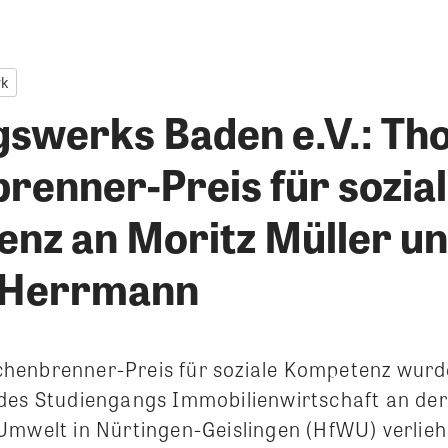
rk
gswerks Baden e.V.: Th
renner-Preis für sozia
nz an Moritz Müller u
 Herrmann
henbrenner-Preis für soziale Kompetenz wurde
des Studiengangs Immobilienwirtschaft an der
Umwelt in Nürtingen-Geislingen (HfWU) verlie