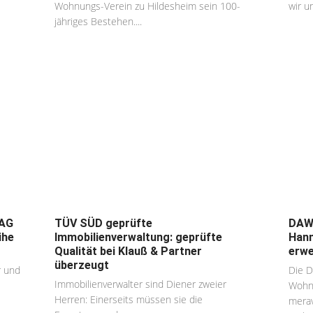
Wohnungs-Verein zu Hildesheim sein 100-
wir u
jähriges Bestehen....
BAG
TÜV SÜD geprüfte
DAWA
ihe
Immobilienverwaltung: geprüfte
Hann
Qualität bei Klauß & Partner
erwe
überzeugt
r und
Die D
Immobilienverwalter sind Diener zweier
Wohnu
Herren: Einerseits müssen sie die
merav