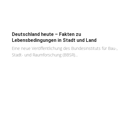
Deutschland heute – Fakten zu
Lebensbedingungen in Stadt und Land
Eine neue Veröffentlichung des Bundesinstituts für Bau-,
Stadt- und Raumforschung (BBSR)...