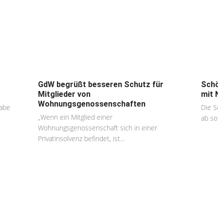
GdW begrüßt besseren Schutz für
Schö
Mitglieder von
mit 
Wohnungsgenossenschaften
gabe
Die S
„Wenn ein Mitglied einer
ab so
Wohnungsgenossenschaft sich in einer
Privatinsolvenz befindet, ist...