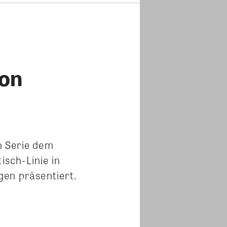
von
n Serie dem
sch-Linie in
gen präsentiert.