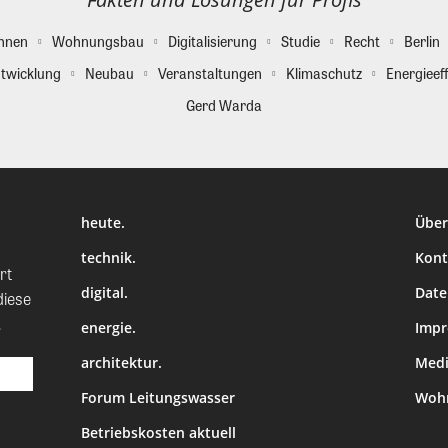
hnen
Wohnungsbau
Digitalisierung
Studie
Recht
Berlin
twicklung
Neubau
Veranstaltungen
Klimaschutz
Energieeff
Gerd Warda
heute.
Über
technik.
Kont
rt
digital.
Date
diese
.
energie.
Imp
architektur.
Medi
Forum Leitungswasser
Wohn
Betriebskosten aktuell