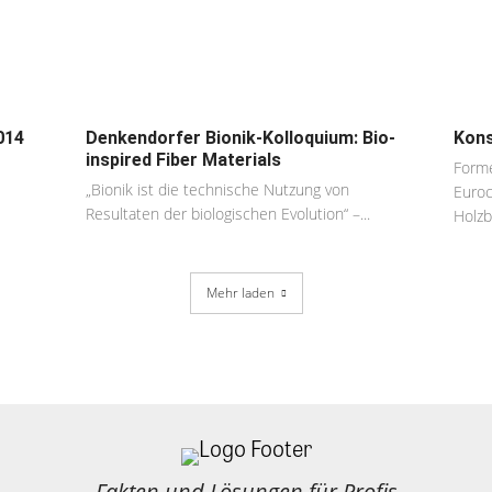
014
Denkendorfer Bionik-Kolloquium: Bio-
Kons
inspired Fiber Materials
Form
„Bionik ist die technische Nutzung von
Euroc
Resultaten der biologischen Evolution“ –...
Holzb
Mehr laden
Fakten und Lösungen für Profis