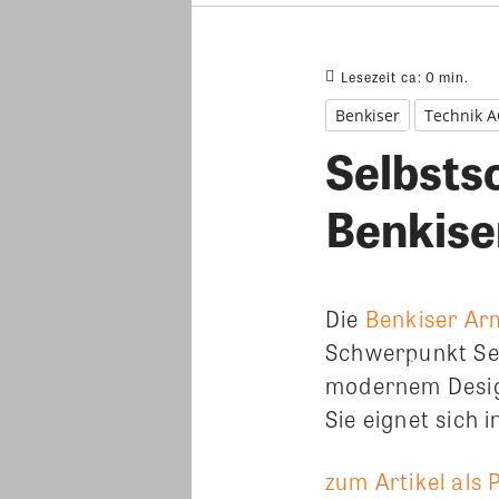
Lesezeit ca:
0
min.
Benkiser
Technik 
Selbsts
Benkise
Die
Benkiser A
Schwerpunkt Sel
modernem Design
Sie eignet sich 
zum Artikel als 