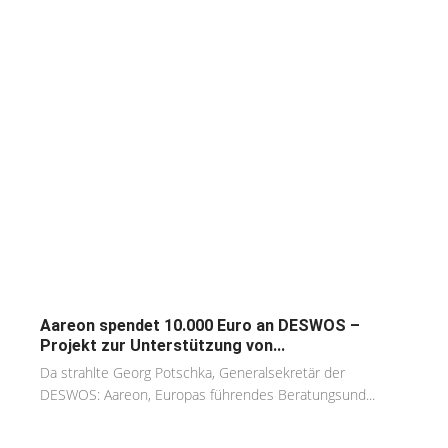
Aareon spendet 10.000 Euro an DESWOS –
Projekt zur Unterstützung von...
Da strahlte Georg Potschka, Generalsekretär der
DESWOS: Aareon, Europas führendes Beratungsund...