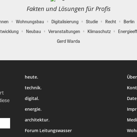
Fakten und Lösungen für Profis
hnen
Wohnungsbau
Digitalisierung
Studie
Recht
Berlin
twicklung
Neubau
Veranstaltungen
Klimaschutz
Energieeff
Gerd Warda
heute.
Über
technik.
Kont
rt
digital.
Date
diese
.
energie.
Imp
architektur.
Medi
Forum Leitungswasser
Wohn