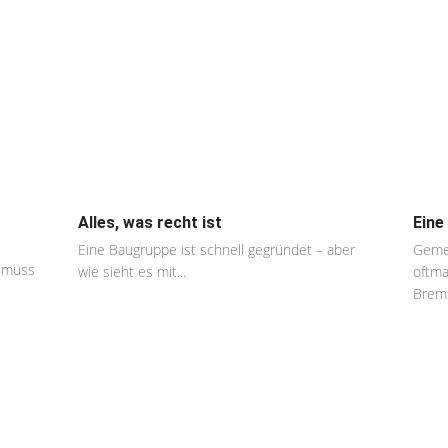
Alles, was recht ist
Eine
Eine Baugruppe ist schnell gegründet – aber
Gemei
t muss
wie sieht es mit...
oftma
Brems