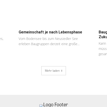
Gemeinschaft je nach Lebensphase
Baug
Zuku
es,
Vom Bodensee bis zum Neusiedler See
Karin
erleben Baugruppen derzeit eine große...
müsse
gesam
Mehr laden