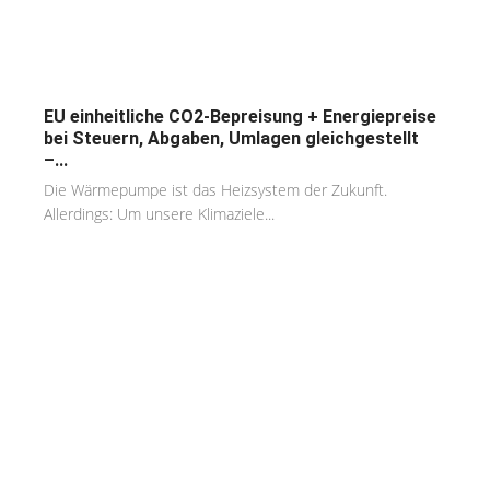
EU einheitliche CO2-Bepreisung + Energiepreise
bei Steuern, Abgaben, Umlagen gleichgestellt
–...
Die Wärmepumpe ist das Heizsystem der Zukunft.
Allerdings: Um unsere Klimaziele...