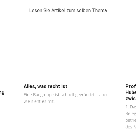
Lesen Sie Artikel zum selben Thema
Alles, was recht ist
Prof
ng
Hube
Eine Baugruppe ist schnell gegründet – aber
zwis
wie sieht es mit...
1. Da
Beleg
betri
des Mi