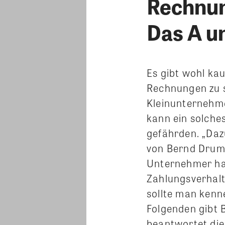
Rechnun
Das A u
Es gibt wohl ka
Rechnungen zu s
Kleinunternehmer
kann ein solche
gefährden. „Dazu
von Bernd Drum
Unternehmer hat
Zahlungsverhalt
sollte man kenn
Folgenden gibt 
beantwortet di