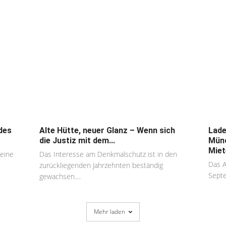
des
Alte Hütte, neuer Glanz – Wenn sich
Lade
die Justiz mit dem...
Münc
Miet
 eine
Das Interesse am Denkmalschutz ist in den
Das A
zurückliegenden Jahrzehnten beständig
Septe
gewachsen....
Mehr laden