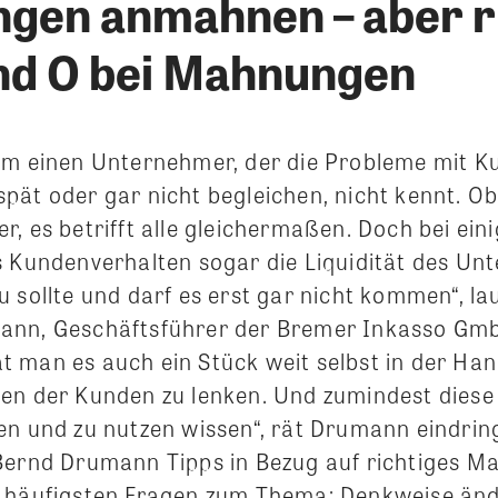
gen anmahnen – aber ri
nd O bei Mahnungen
um einen Unternehmer, der die Probleme mit Ku
pät oder gar nicht begleichen, nicht kennt. O
, es betrifft alle gleichermaßen. Doch bei ein
s Kundenverhalten sogar die Liquidität des U
 sollte und darf es erst gar nicht kommen“, la
ann, Geschäftsführer der Bremer Inkasso Gmb
 man es auch ein Stück weit selbst in der Han
en der Kunden zu lenken. Und zumindest diese
en und zu nutzen wissen“, rät Drumann eindrin
Bernd Drumann Tipps in Bezug auf richtiges M
e häufigsten Fragen zum Thema: Denkweise än