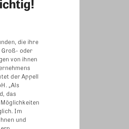
chtig!
nden, die ihre
b Groß- oder
igen von ihnen
nternehmens
utet der Appell
H. „Als
d, das
 Möglichkeiten
glich.
Im
ahnen und
dern