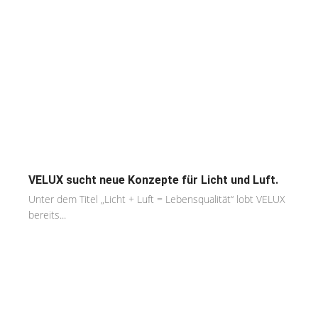
VELUX sucht neue Konzepte für Licht und Luft.
Unter dem Titel „Licht + Luft = Lebensqualität“ lobt VELUX
bereits...