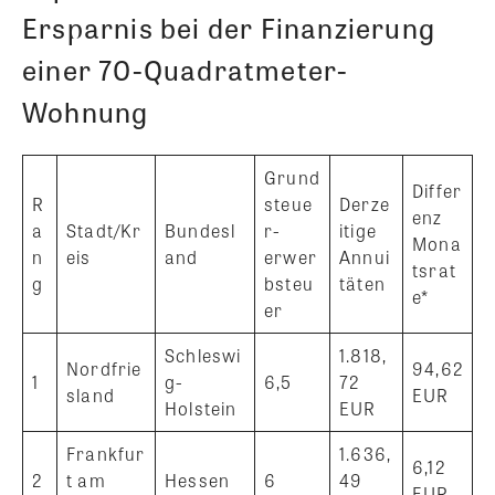
Ersparnis bei der Finanzierung
einer 70-Quadratmeter-
Wohnung
Grund
Differ
R
steue
Derze
enz
a
Stadt/Kr
Bundesl
r-
itige
Mona
n
eis
and
erwer
Annui
tsrat
g
bsteu
täten
e*
er
Schleswi
1.818,
Nordfrie
94,62
1
g-
6,5
72
sland
EUR
Holstein
EUR
Frankfur
1.636,
6,12
2
t am
Hessen
6
49
EUR