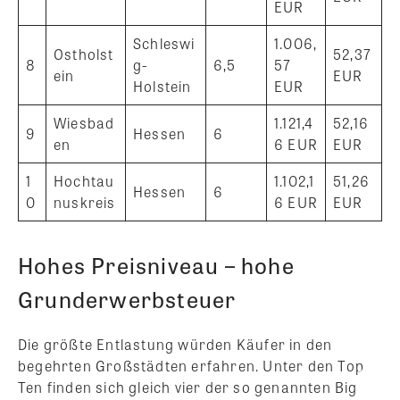
EUR
Schleswi
1.006,
Ostholst
52,37
8
g-
6,5
57
ein
EUR
Holstein
EUR
Wiesbad
1.121,4
52,16
9
Hessen
6
en
6 EUR
EUR
1
Hochtau
1.102,1
51,26
Hessen
6
0
nuskreis
6 EUR
EUR
Hohes Preisniveau – hohe
Grunderwerbsteuer
Die größte Entlastung würden Käufer in den
begehrten Großstädten erfahren. Unter den Top
Ten finden sich gleich vier der so genannten Big