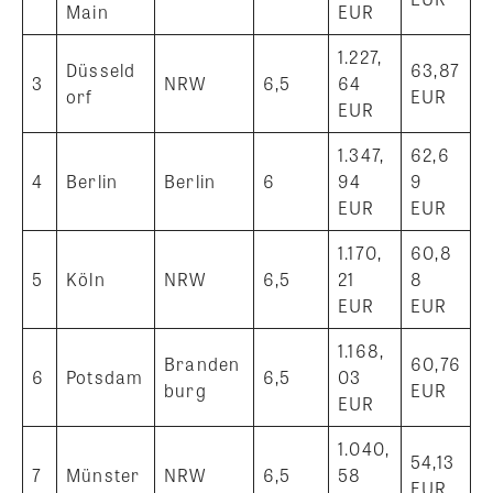
Main
EUR
1.227,
Düsseld
63,87
3
NRW
6,5
64
orf
EUR
EUR
1.347,
62,6
4
Berlin
Berlin
6
94
9
EUR
EUR
1.170,
60,8
5
Köln
NRW
6,5
21
8
EUR
EUR
1.168,
Branden
60,76
6
Potsdam
6,5
03
burg
EUR
EUR
1.040,
54,13
7
Münster
NRW
6,5
58
EUR