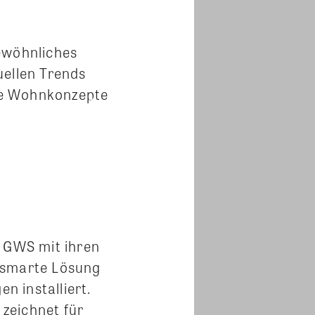
ewöhnliches
uellen Trends
re Wohnkonzepte
e GWS mit ihren
e smarte Lösung
 installiert.
zeichnet für