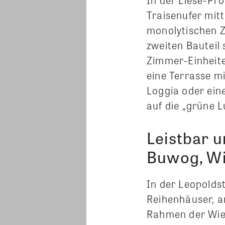
Traisenufer mit
monolytischen Z
zweiten Bauteil 
Zimmer-Einheite
eine Terrasse m
Loggia oder ein
auf die „grüne 
Leistbar u
Buwog, W
In der Leopolds
Reihenhäuser, a
Rahmen der Wien