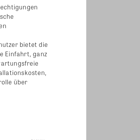
rechtigungen
ische
en
utzer bietet die
e Einfahrt, ganz
artungsfreie
llationskosten,
olle über