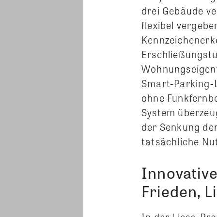
drei Gebäude ve
flexibel vergebe
Kennzeichenerk
Erschließungstu
Wohnungseigentü
Smart-Parking-L
ohne Funkfernbe
System überzeug
der Senkung der
tatsächliche Nu
Innovative
Frieden, Li
In der Liese-Pr