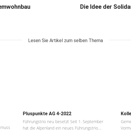
temwohnbau
Die Idee der Solid
Lesen Sie Artikel zum selben Thema
Pluspunkte AG 4-2022
Koll
Führungstrio neu besetzt Seit 1. September
Gemei
t muss
hat die Alpenland ein neues Führungstrio....
Vorma