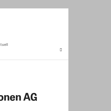
tuell
onen AG