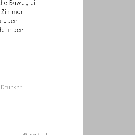
die Buwog ein
r-Zimmer-
a oder
e in der
Drucken
Nächster Artikel