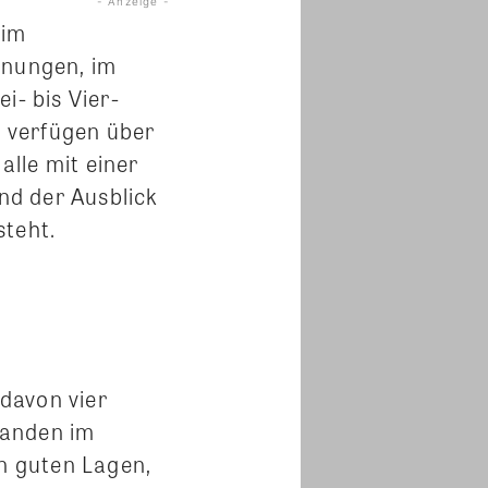
- Anzeige -
 im
hnungen, im
i- bis Vier-
 verfügen über
lle mit einer
nd der Ausblick
steht.
davon vier
tanden im
in guten Lagen,