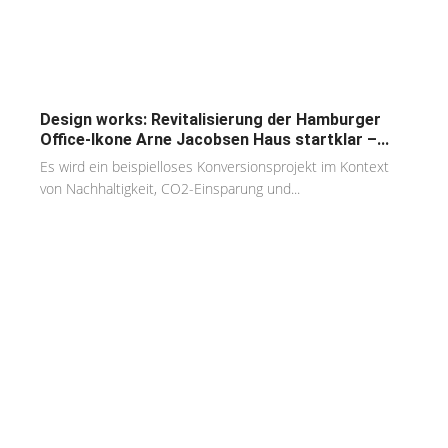
Design works: Revitalisierung der Hamburger
Office-Ikone Arne Jacobsen Haus startklar –...
Es wird ein beispielloses Konversionsprojekt im Kontext
von Nachhaltigkeit, CO2-Einsparung und...