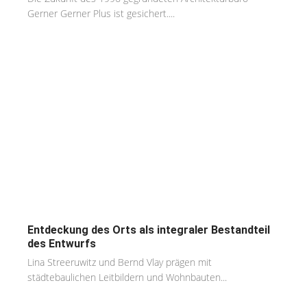
Gerner Gerner Plus ist gesichert....
Entdeckung des Orts als integraler Bestandteil
des Entwurfs
Lina Streeruwitz und Bernd Vlay prägen mit
städtebaulichen Leitbildern und Wohnbauten...