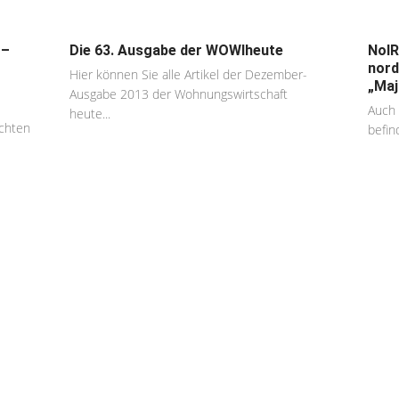
 –
Die 63. Ausgabe der WOWIheute
NoIR
nord
Hier können Sie alle Artikel der Dezember-
„Maju
Ausgabe 2013 der Wohnungswirtschaft
Auch 
heute...
achten
befin