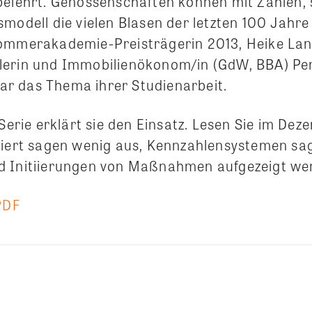
belehrt. Genossenschaften können mit Zahlen, s
modell die vielen Blasen der letzten 100 Jahre
ommerakademie-Preisträgerin 2013, Heike Lan
lerin und Immobilienökonom/in (GdW, BBA) Pe
r das Thema ihrer Studienarbeit.
 Serie erklärt sie den Einsatz. Lesen Sie im Dez
liert sagen wenig aus, Kennzahlensystemen sa
 Initiierungen von Maßnahmen aufgezeigt wer
PDF