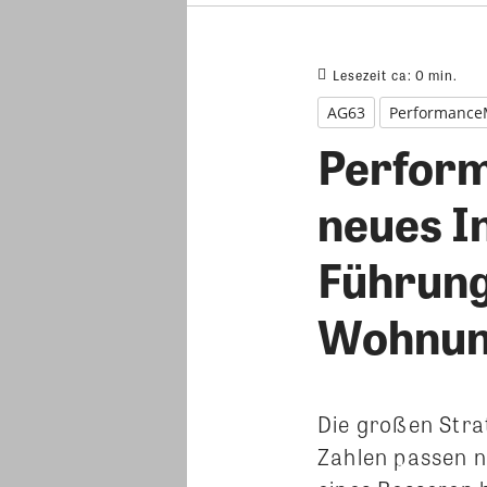
Lesezeit ca:
0
min.
AG63
Performance
Perform
neues I
Führung
Wohnung
Die großen Stra
Zahlen passen n