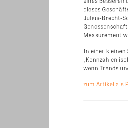
eines Besseren 
dieses Geschäfts
Julius-Brecht-S
Genossenschaft
Measurement wa
In einer kleinen
„Kennzahlen iso
wenn Trends und
zum Artikel als 
Teilen