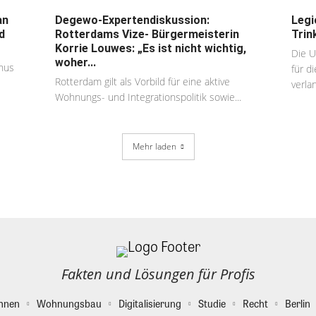
an
Degewo-Expertendiskussion:
Legi
d
Rotterdams Vize- Bürgermeisterin
Trin
Korrie Louwes: „Es ist nicht wichtig,
Die U
woher...
anus
für d
Rotterdam gilt als Vorbild für eine aktive
verlan
Wohnungs- und Integrationspolitik sowie...
Mehr laden
Fakten und Lösungen für Profis
hnen
Wohnungsbau
Digitalisierung
Studie
Recht
Berlin