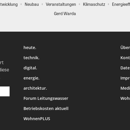
twicklung
Neubau
Veranstaltungen
Klimaschutz
Energieeff
Gerd Warda
heute.
Über
technik.
Kont
rt
digital.
Date
diese
.
energie.
Imp
architektur.
Medi
Forum Leitungswasser
Wohn
Betriebskosten aktuell
WohnenPLUS