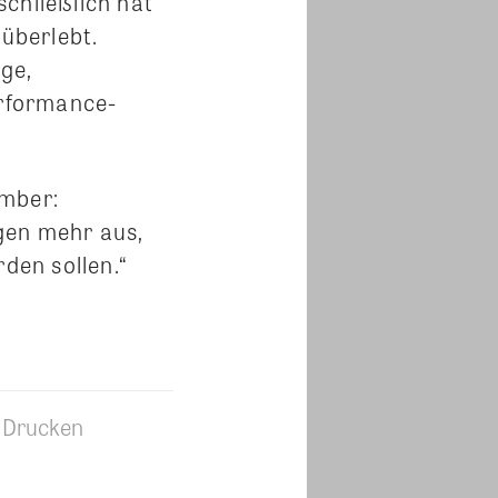
chließlich hat
 überlebt.
ge,
rformance-
ember:
gen mehr aus,
den sollen.“
Drucken