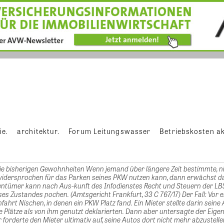
ie.
architektur.
Forum Leitungswasser
Betriebskosten ak
e bisherigen Gewohnheiten Wenn jemand über längere Zeit bestimmte, ni
widersprochen für das Parken seines PKW nutzen kann, dann erwächst d
gentümer kann nach Aus-kunft des Infodienstes Recht und Steuern der LB
ses Zustandes pochen. (Amtsgericht Frankfurt, 33 C 767/17) Der Fall: Vor
ahrt Nischen, in denen ein PKW Platz fand. Ein Mieter stellte darin seine
ie Plätze als von ihm genutzt deklarierten. Dann aber untersagte der Eig
r forderte den Mieter ultimativ auf, seine Autos dort nicht mehr abzustell