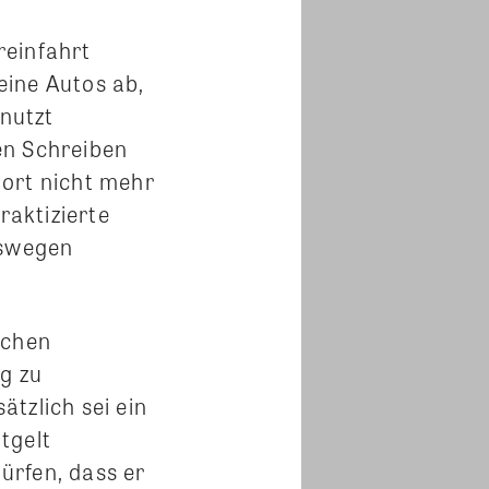
reinfahrt
seine Autos ab,
enutzt
en Schreiben
 dort nicht mehr
raktizierte
eswegen
ichen
ng zu
tzlich sei ein
tgelt
ürfen, dass er