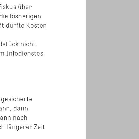
Fiskus über
die bisherigen
t durfte Kosten
stück nicht
m Infodienstes
ugesicherte
ann, dann
kann nach
h längerer Zeit