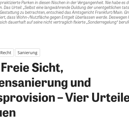
 praktizierte Parken in diesen Nischen in der Vergangenheit. Nie habe es
Das Urteil: „Selbst eine langwährende Duldung der unentgeltlichen tats
 Gestattung zu betrachten, entschied das Amtsgericht Frankfurt/Main. Gru
iert, dass Wohn-/Nutzfläche gegen Entgelt überlassen werde. Deswegen 
sich dauerhaft auf seine nicht vertraglich fixierte „Sonderregelung“ beru
Recht
Sanierung
Freie Sicht,
ensanierung und
provision – Vier Urteil
uen