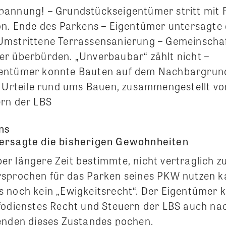
annung! – Grundstückseigentümer stritt mit 
on. Ende des Parkens – Eigentümer untersagte 
mstrittene Terrassensanierung – Gemeinschaf
r überbürden. „Unverbaubar“ zählt nicht –
entümer konnte Bauten auf dem Nachbargrund
r Urteile rund ums Bauen, zusammengestellt vo
rn der LBS
ns
ersagte die bisherigen Gewohnheiten
r längere Zeit bestimmte, nicht vertraglich z
sprochen für das Parken seines PKW nutzen k
 noch kein „Ewigkeitsrecht“. Der Eigentümer 
fodienstes Recht und Steuern der LBS auch nac
enden dieses Zustandes pochen.