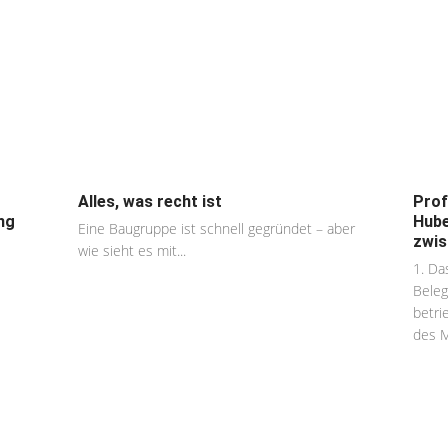
Alles, was recht ist
Prof
ng
Hube
Eine Baugruppe ist schnell gegründet – aber
zwis
wie sieht es mit...
1. Da
Beleg
betri
des Mi