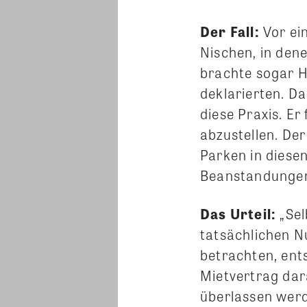
Der Fall:
Vor ei
Nischen, in dene
brachte sogar Hi
deklarierten. D
diese Praxis. Er
abzustellen. Der
Parken in diese
Beanstandunge
Das Urteil:
„Se
tatsächlichen Nu
betrachten, ent
Mietvertrag dar
überlassen werd