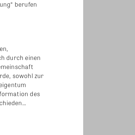
lung“ berufen
en,
ch durch einen
emeinschaft
rde, sowohl zur
seigentum
nformation des
schieden…