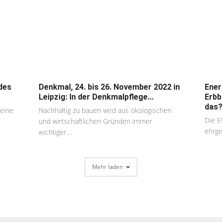
des
Denkmal, 24. bis 26. November 2022 in
Ener
Leipzig: In der Denkmalpflege...
Erbb
das
 eine
Nachhaltig zu bauen wird aus ökologischen
Die E
und wirtschaftlichen Gründen immer
ehrge
wichtiger....
Mehr laden