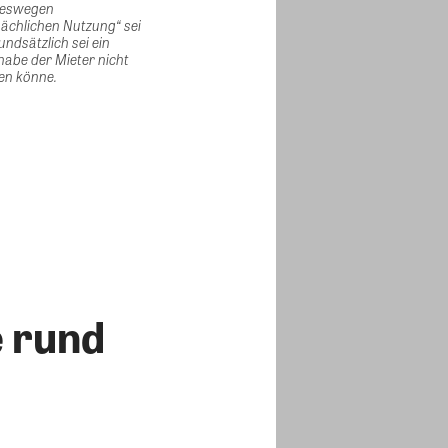
 deswegen
ächlichen Nutzung“ sei
ndsätzlich sei ein
habe der Mieter nicht
fen könne.
e rund