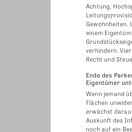
Achtung, Hochsp
Leitungsprovisi
Gewohnheiten. U
einem Eigentüme
Grundstückseig
verhindern. Vie
Recht und Steue
Ende des Parke
Eigentümer unt
Wenn jemand übe
Flächen unwider
erwächst daraus
Auskunft des In
noch auf ein Be