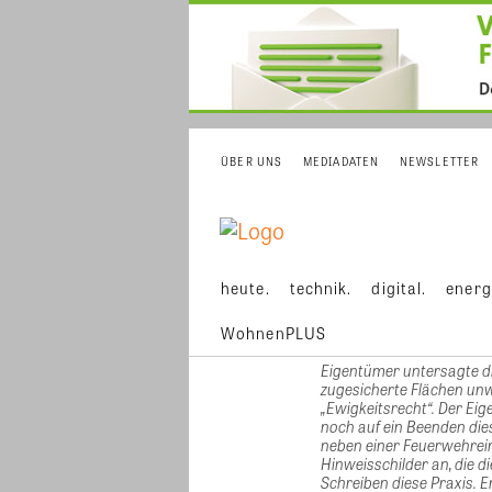
ÜBER UNS
MEDIADATEN
NEWSLETTER
heute.
technik.
digital.
energ
WohnenPLUS
Eigentümer untersagte di
zugesicherte Flächen un
„Ewigkeitsrecht“. Der Ei
noch auf ein Beenden die
neben einer Feuerwehreinf
Hinweisschilder an, die d
Schreiben diese Praxis. E