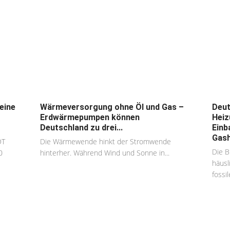
eine
Wärmeversorgung ohne Öl und Gas –
Deut
Erdwärmepumpen können
Heiz
Deutschland zu drei...
Einb
Gash
DT
Die Wärmewende hinkt der Stromwende
Die B
0
hinterher. Während Wind und Sonne in...
häusl
fossil