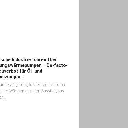
sche Industrie führend bei
ungswärmepumpen – De-facto-
auverbot für Öl- und
eizungen...
undesregierung forciert beim Thema
icher Wärmemarkt den Ausstieg aus
en...