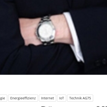
gie
Energieeffizienz
Internet
IoT
Technik AG75