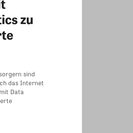
t
ics zu
rte
orgern sind
uch das Internet
 mit Data
ierte