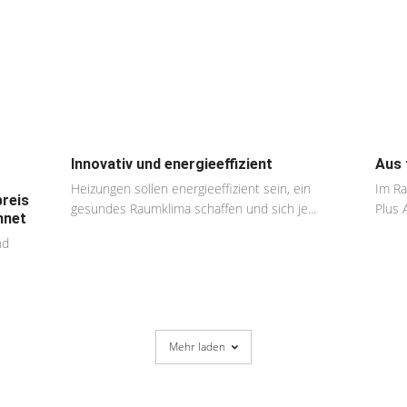
Innovativ und energieeffizient
Aus 
Heizungen sollen energieeffizient sein, ein
Im Ra
reis
gesundes Raumklima schaffen und sich je...
Plus 
hnet
nd
Mehr laden