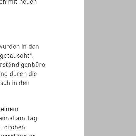
ren mit neuen
wurden in den
sgetauscht“,
erständigenbüro
ung durch die
sch in den
h einem
reimal am Tag
st drohen
hverständige