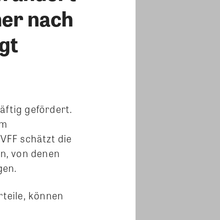
ner nach
gt
äftig gefördert.
um
VFF schätzt die
en, von denen
gen.
teile, können
d