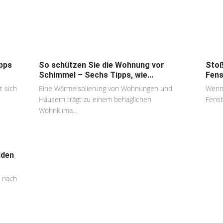
pps
So schützen Sie die Wohnung vor
Stoß
Schimmel – Sechs Tipps, wie...
Fens
t sich
Eine Wärmeisolierung von Wohnungen und
Wenn 
Häusern trägt zu einem behaglichen
Fenst
Wohnklima...
lden
t nach