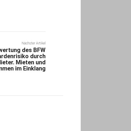
Nächster Artikel
wertung des BFW
iardenrisiko durch
ieter. Mieten und
mmen im Einklang