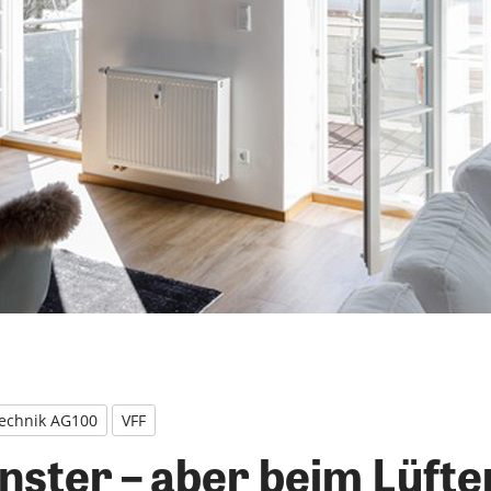
echnik AG100
VFF
nster – aber beim Lüfte