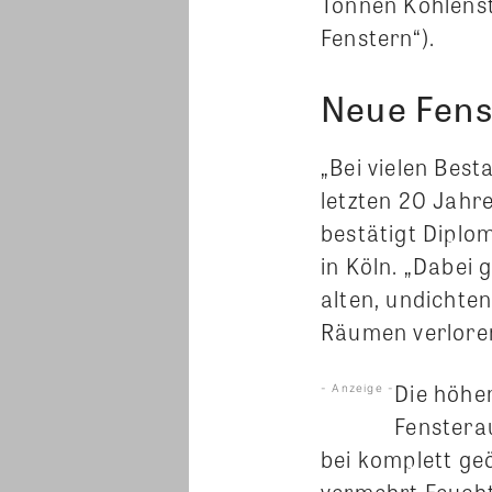
Tonnen Kohlenst
Fenstern“).
Neue Fens
„Bei vielen Bes
letzten 20 Jahr
bestätigt Dipl
in Köln. „Dabei
alten, undichte
Räumen verlore
Die höhe
- Anzeige -
Fenstera
bei komplett ge
vermehrt Feucht