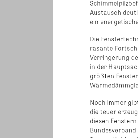
Schimmelpilzbef
Austausch deutl
ein energetisch
Die Fenstertech
rasante Fortsch
Verringerung de
in der Hauptsa
größten Fenste
Wärmedämmglas
Noch immer gibt 
die teuer erzeu
diesen Fenstern
Bundesverband F