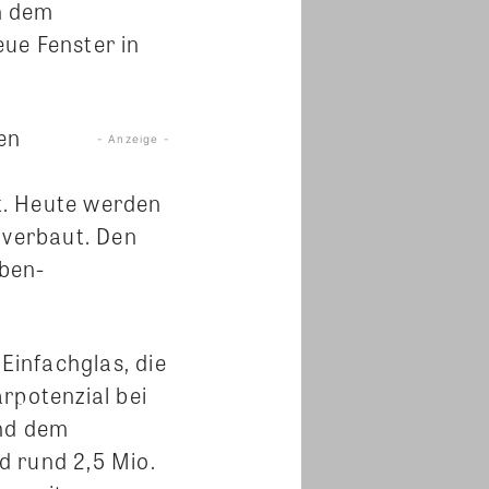
h dem
ue Fenster in
en
- Anzeige -
t. Heute werden
verbaut. Den
ben-
Einfachglas, die
rpotenzial bei
und dem
d rund 2,5 Mio.