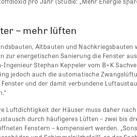
offdioxid pro Jahr (Studie: „Mehr Energie spa
ter – mehr lüften
tandsbauten, Altbauten und Nachkriegsbauten 
en zur energetischen Sanierung die Fenster au
om-Ingenieur Stephan Keppeler vom B+K Sachv
 ging jedoch auch die automatische Zwangslüft
n Fenster und der damit verbundene Luftaustau
n.“
re Luftdichtigkeit der Häuser muss daher nac
ustausch durch häufigeres Lüften – zwei bis d
öffneten Fenstern – kompensiert werden. „Son
eschäden und Schimmelpilzbefall“, so der Sac