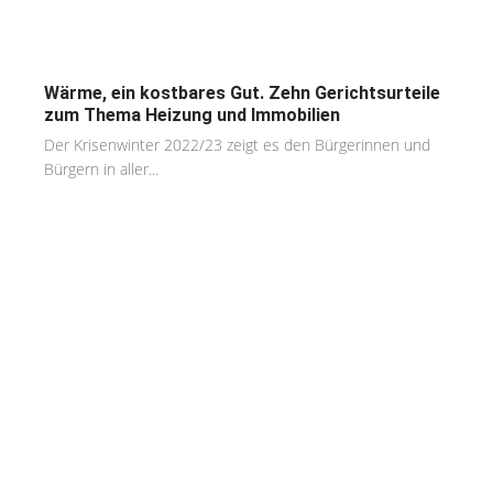
Wärme, ein kostbares Gut. Zehn Gerichtsurteile
zum Thema Heizung und Immobilien
Der Krisenwinter 2022/23 zeigt es den Bürgerinnen und
Bürgern in aller...