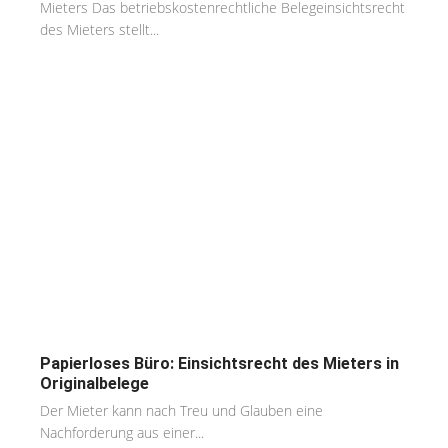
Mieters Das betriebskostenrechtliche Belegeinsichtsrecht
des Mieters stellt...
Papierloses Büro: Einsichtsrecht des Mieters in
Originalbelege
Der Mieter kann nach Treu und Glauben eine
Nachforderung aus einer...