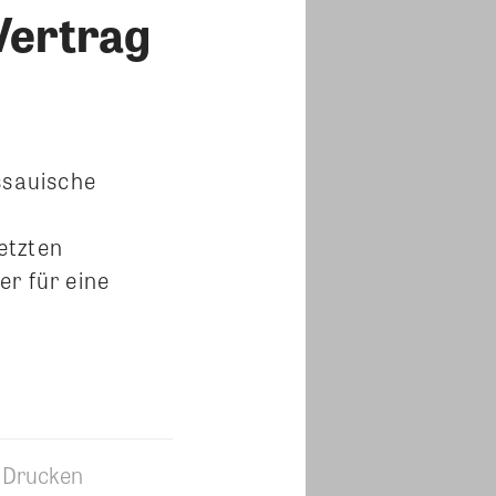
Vertrag
ssauische
letzten
er für eine
Drucken