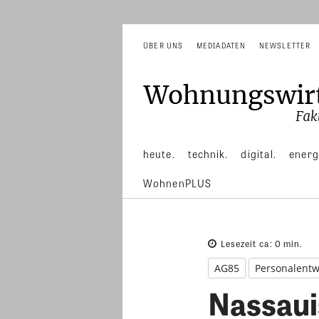
ÜBER UNS
MEDIADATEN
NEWSLETTER
heute.
technik.
digital.
energ
WohnenPLUS
Lesezeit ca:
0
min.
AG85
Personalentw
Nassaui