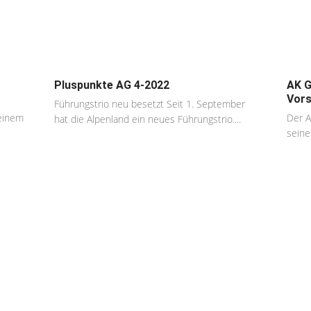
Pluspunkte AG 4-2022
AK G
Vors
Führungstrio neu besetzt Seit 1. September
einem
Der A
hat die Alpenland ein neues Führungstrio....
seine