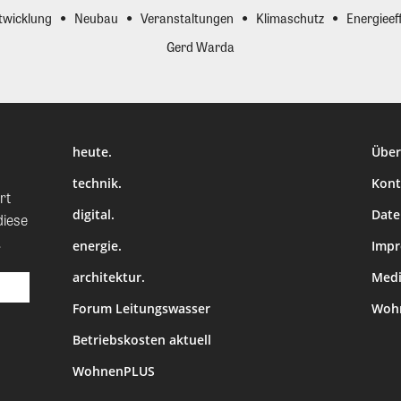
twicklung
Neubau
Veranstaltungen
Klimaschutz
Energieeff
Gerd Warda
heute.
Über
technik.
Kont
rt
digital.
Date
diese
.
energie.
Imp
architektur.
Medi
Forum Leitungswasser
Wohn
Betriebskosten aktuell
WohnenPLUS