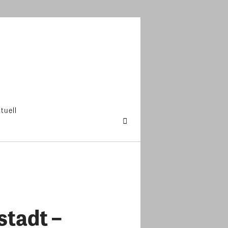
tuell
tadt –