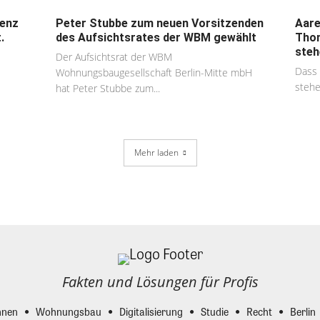
ienz
Peter Stubbe zum neuen Vorsitzenden
Aare
.
des Aufsichtsrates der WBM gewählt
Thom
steh
Der Aufsichtsrat der WBM
Dass 
Wohnungsbaugesellschaft Berlin-Mitte mbH
stehe
hat Peter Stubbe zum...
Mehr laden
Fakten und Lösungen für Profis
nen
Wohnungsbau
Digitalisierung
Studie
Recht
Berlin