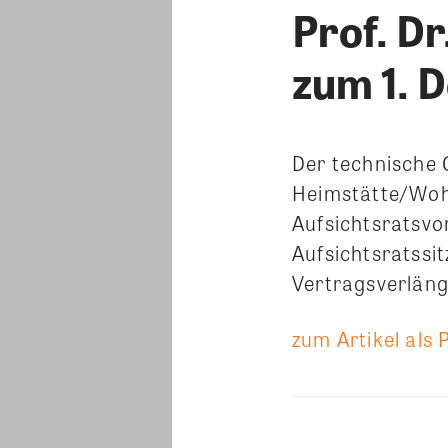
Prof. D
zum 1. 
Der technische
Heimstätte/Wohns
Aufsichtsratsvor
Aufsichtsratssit
Vertragsverläng
zum Artikel als 
Teilen