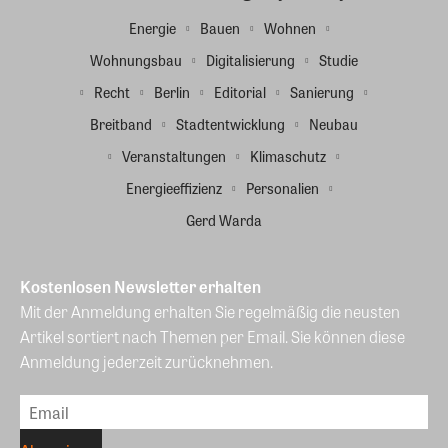
Energie
Bauen
Wohnen
Wohnungsbau
Digitalisierung
Studie
Recht
Berlin
Editorial
Sanierung
Breitband
Stadtentwicklung
Neubau
Veranstaltungen
Klimaschutz
Energieeffizienz
Personalien
Gerd Warda
Kostenlosen Newsletter erhalten
Mit der Anmeldung erhalten Sie regelmäßig die neusten
Artikel sortiert nach Themen per Email. Sie können diese
Anmeldung jederzeit zurücknehmen.