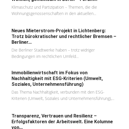
Klimaschutz und Partizipation – Themen, die die
Wohnungsgenossenschaften in den aktuellen...
Neues Mieterstrom-Projekt in Lichtenberg:
Trotz bürokratischer und rechtlicher Bremsen –
Berliner...
Die Berliner Stadtwerke haben – trotz widriger
Bedingungen im rechtlichen Umfeld...
Immobilienwirtschaft im Fokus von
Nachhaltigkeit mit ESG-Kriterien (Umwelt,
Soziales, Unternehmensführung)
Das Thema Nachhaltigkeit, verbunden mit den ESG-
Kriterien (Umwelt, Soziales und Unternehmensführung),...
Transparenz, Vertrauen und Resilienz –
Erfolgsfaktoren der Arbeitswelt. Eine Kolumne
von...