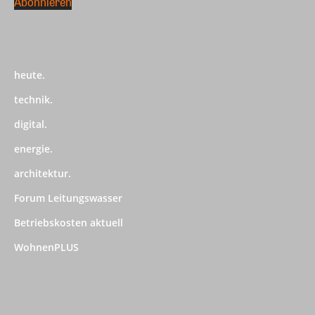
heute.
technik.
digital.
energie.
architektur.
Forum Leitungswasser
Betriebskosten aktuell
WohnenPLUS